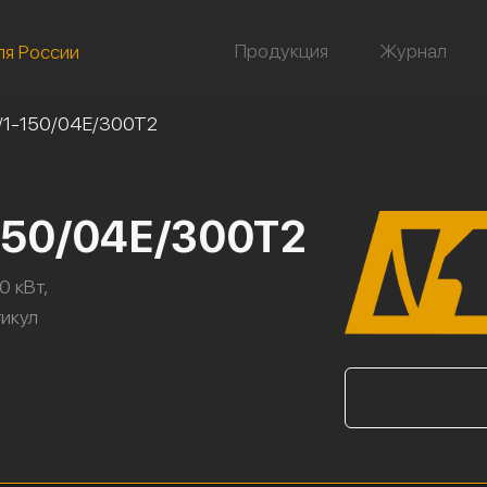
Продукция
Журнал
ля России
/1-150/04Е/300Т2
150/04Е/300Т2
0 кВт,
тикул