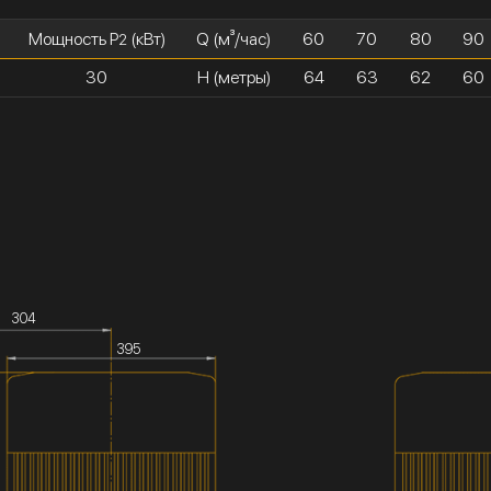
Мощность P
(кВт)
Q (м³/час)
60
70
80
90
2
30
H (метры)
64
63
62
60
304
395