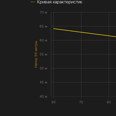
Кривая характеристик
70 м
65 м
60 м
Напор (H) метры
55 м
50 м
45 м
40 м
60
70
80