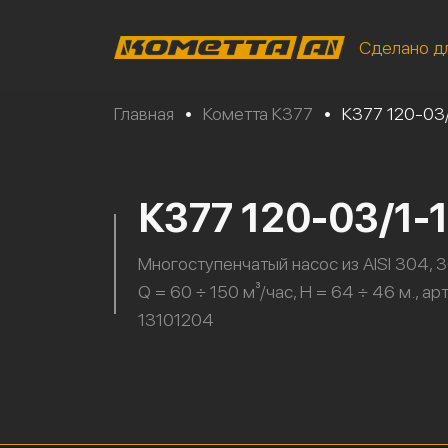
Сделано д
Главная
•
Кометта К377
•
К377 120-03
К377 120-03/1-
Многоступенчатый насос из AISI 304, 3
Q = 60 ÷ 150 м³/час, H = 64 ÷ 46 м., ар
13101204