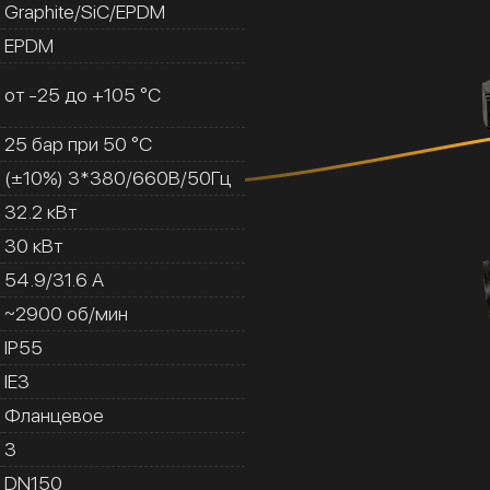
Graphite/SiC/EPDM
EPDM
от -25 до +105 °C
25 бар при 50 °C
(±10%) 3*380/660В/50Гц
32.2 кВт
30 кВт
54.9/31.6 A
~2900 об/мин
IP55
IE3
Фланцевое
3
DN150