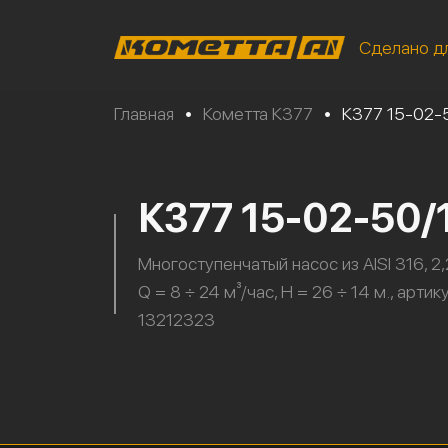
Сделано д
Главная
•
Кометта К377
•
К377 15-02-
К377 15-02-50
Многоступенчатый насос из AISI 316, 2,
Q = 8 ÷ 24 м³/час, H = 26 ÷ 14 м., артик
13212323