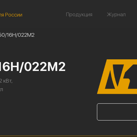
Продукция
Журнал
ля России
50/16Н/022М2
/16Н/022М2
2 кВт,
ул