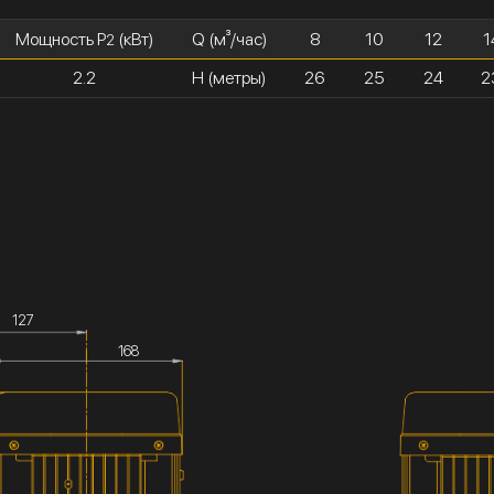
Мощность P
(кВт)
Q (м³/час)
8
10
12
1
2
2.2
H (метры)
26
25
24
2
127
168