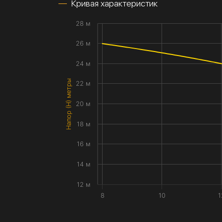
Кривая характеристик
28 м
26 м
24 м
Напор (H) метры
22 м
20 м
18 м
16 м
14 м
12 м
8
10
1