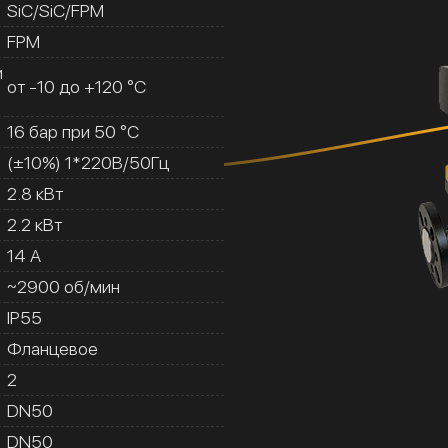
SiC/SiC/FPM
FPM
и
от -10 до +120 °C
16 бар при 50 °C
(±10%) 1*220В/50Гц
2.8 кВт
2.2 кВт
14 A
~2900 об/мин
IP55
Фланцевое
2
DN50
DN50