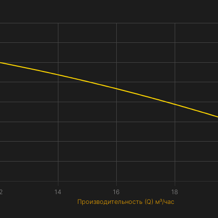
2
14
16
18
Производительность (Q) м³/час