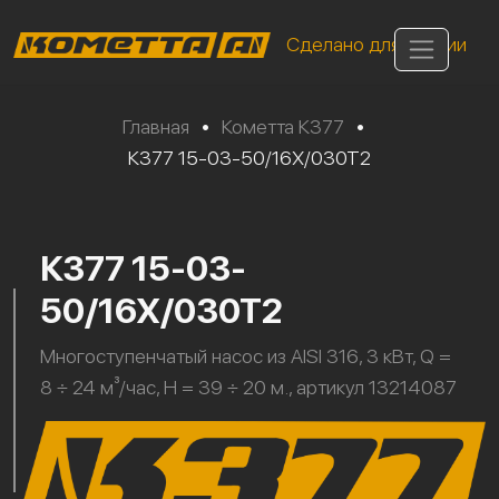
Сделано для России
Главная
•
Кометта К377
•
К377 15-03-50/16Х/030Т2
К377 15-03-
50/16Х/030Т2
Многоступенчатый насос из AISI 316, 3 кВт, Q =
8 ÷ 24 м³/час, H = 39 ÷ 20 м., артикул 13214087