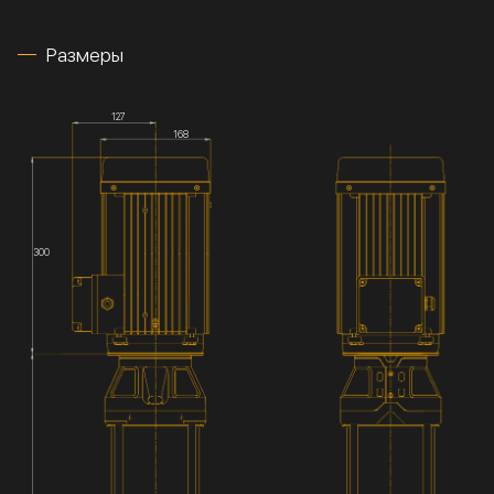
Размеры
127
168
300