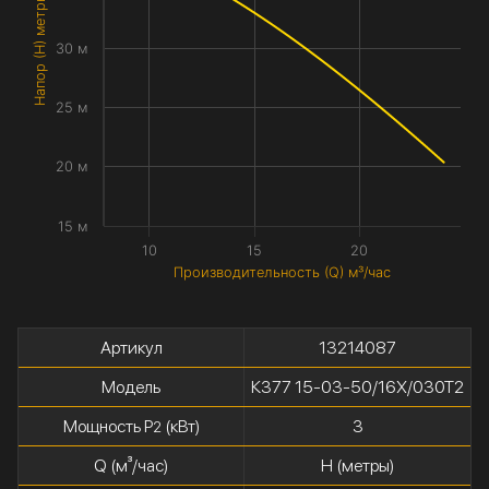
Напор (H) метры
30 м
25 м
20 м
15 м
10
15
20
Производительность (Q) м³/час
Артикул
13214087
Модель
К377 15-03-50/16Х/030Т2
Мощность P
(кВт)
3
2
Q (м³/час)
H (метры)