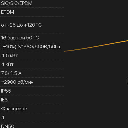
SiC/SiC/EPDM
EPDM
от -25 до +120 °C
16 бар при 50 °C
(±10%) 3*380/660В/50Гц
4.5 кВт
4 кВт
7.8/4.5 A
~2900 об/мин
IP55
IE3
Фланцевое
4
DN50