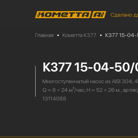
Сделано д
Главная
•
Кометта К377
•
К377 15-04
К377 15-04-50
Многоступенчатый насос из AISI 304, 4
Q = 8 ÷ 24 м³/час, H = 52 ÷ 26 м., артик
13114088