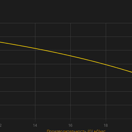
2
14
16
18
Производительность (Q) м³/час