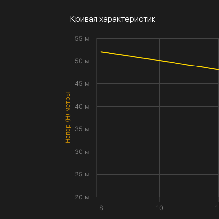
Кривая характеристик
55 м
50 м
45 м
Напор (H) метры
40 м
35 м
30 м
25 м
20 м
8
10
1