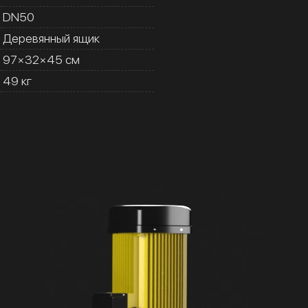
DN50
Деревянный ящик
97×32×45 см
49 кг