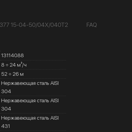
К377 15-04-50/04Х/040Т2
FAQ
13114088
8 ÷ 24 м³/ч
52 ÷ 26 м
Нержавеющая сталь AISI
304
Нержавеющая сталь AISI
304
Нержавеющая сталь AISI
431