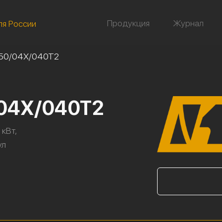
Продукция
Журнал
ля России
-50/04Х/040Т2
/04Х/040Т2
 кВт,
ул