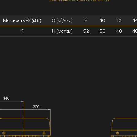
Мощность P
(кВт)
Q (м³/час)
8
10
12
1
2
4
H (метры)
52
50
48
4
146
200