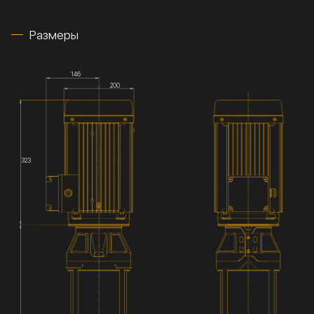
Размеры
146
200
323