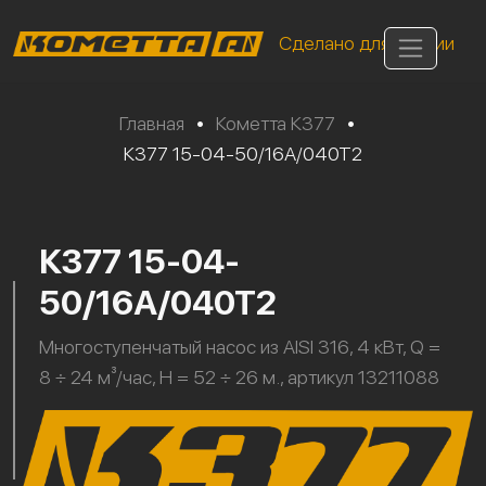
Сделано для России
Главная
•
Кометта К377
•
К377 15-04-50/16А/040Т2
К377 15-04-
50/16А/040Т2
Многоступенчатый насос из AISI 316, 4 кВт, Q =
8 ÷ 24 м³/час, H = 52 ÷ 26 м., артикул 13211088