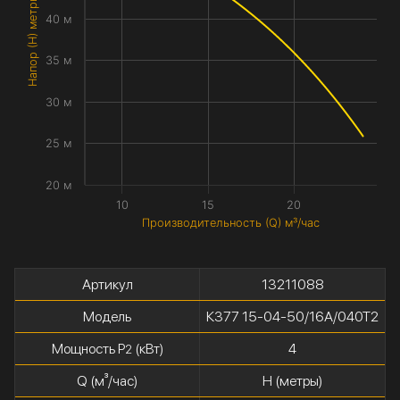
Напор (H) метры
40 м
35 м
30 м
25 м
20 м
10
15
20
Производительность (Q) м³/час
Артикул
13211088
Модель
К377 15-04-50/16А/040Т2
Мощность P
(кВт)
4
2
Q (м³/час)
H (метры)