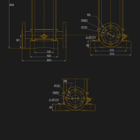
484
R9
DN50
Ø120
4-Ø13.5
90
49
215
130
279
190
300
R9
Ø120
DN50
4-Ø13.5
49