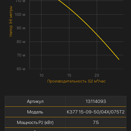
110 м
Напор (H) метры
100 м
90 м
80 м
70 м
60 м
10
15
20
Производительность (Q) м³/час
Артикул
13114093
Модель
К377 15-09-50/04Х/075Т2
Мощность P
(кВт)
7.5
2