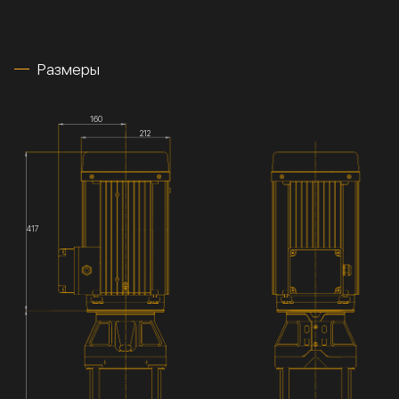
Размеры
160
212
417