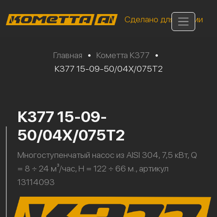
Сделано для России
Главная
•
Кометта К377
•
К377 15-09-50/04Х/075Т2
К377 15-09-
50/04Х/075Т2
Многоступенчатый насос из AISI 304, 7,5 кВт, Q
= 8 ÷ 24 м³/час, H = 122 ÷ 66 м., артикул
13114093