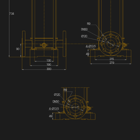
734
R9
DN50
Ø120
4-Ø13.5
90
49
215
130
279
190
300
R9
Ø120
DN50
4-Ø13.5
49