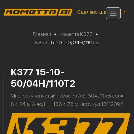
Сделано для России
Главная
•
Кометта К377
•
К377 15-10-50/04Н/110Т2
К377 15-10-
50/04Н/110Т2
Многоступенчатый насос из AISI 304, 11 кВт, Q =
8 ÷ 24 м³/час, H = 136 ÷ 76 м., артикул 13112094