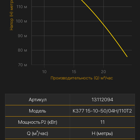
Напор (H) метры
110 м
100 м
90 м
80 м
70 м
10
15
20
Производительность (Q) м³/час
Артикул
13112094
Модель
К377 15-10-50/04Н/110Т2
Мощность P
(кВт)
11
2
Q (м³/час)
H (метры)