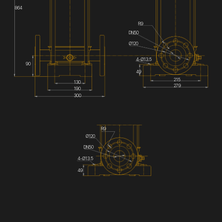
864
R9
DN50
Ø120
4-Ø13.5
90
49
215
130
279
190
300
R9
Ø120
DN50
4-Ø13.5
49