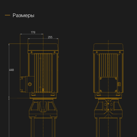
Размеры
178
255
448