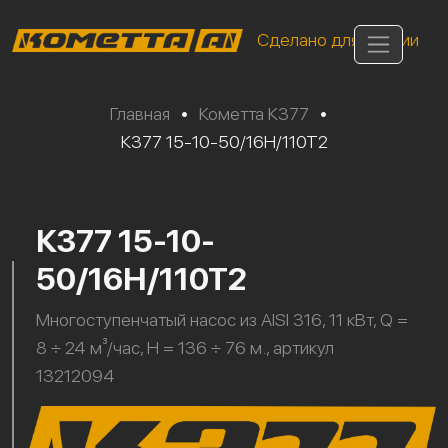
Сделано для России
Главная
•
Кометта К377
•
К377 15-10-50/16Н/110Т2
К377 15-10-
50/16Н/110Т2
Многоступенчатый насос из AISI 316, 11 кВт, Q =
8 ÷ 24 м³/час, H = 136 ÷ 76 м., артикул
13212094