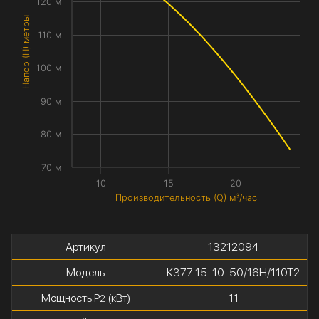
120 м
Напор (H) метры
110 м
100 м
90 м
80 м
70 м
10
15
20
Производительность (Q) м³/час
Артикул
13212094
Модель
К377 15-10-50/16Н/110Т2
Мощность P
(кВт)
11
2