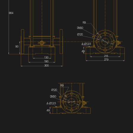
864
R9
DN50
Ø120
4-Ø13.5
90
49
215
130
279
190
300
R9
Ø120
DN50
4-Ø13.5
49