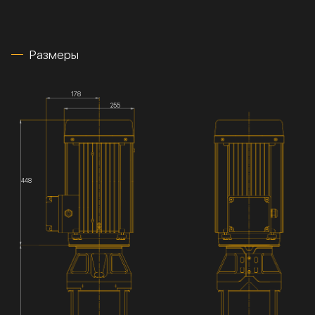
Размеры
178
255
448