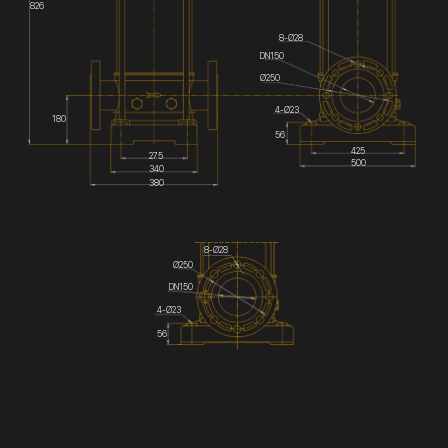
826
8-Ø28
DN150
Ø250
4-Ø23
180
56
425
275
500
340
380
8-Ø28
Ø250
DN150
4-Ø23
56