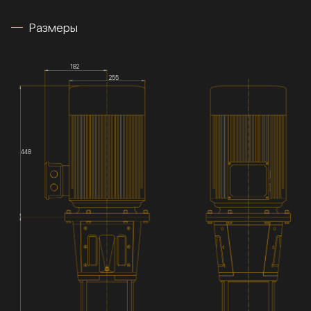
Размеры
182
255
448