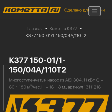
Сделано для России
Главная
•
Кометта К377
•
К377 150-01/1-150/04А/110Т2
К377 150-01/1-
150/04А/110Т2
Многоступенчатый насос из AISI 304, 11 кВт, Q =
80 ÷ 180 м³/час, H = 18 ÷ 8 м., артикул 13111218