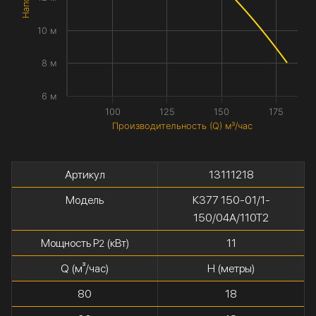
10 м
8 м
6 м
100
125
150
175
Производительность (Q) м³/час
Артикул
13111218
Модель
К377 150-01/1-
150/04А/110Т2
Мощность P
(кВт)
11
2
Q (м³/час)
H (метры)
80
18