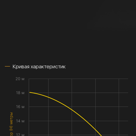
Кривая характеристик
20 м
18 м
16 м
Напор (H) метры
14 м
12 м