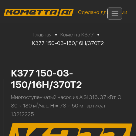
Сделано для России
Главная
•
Кометта К377
•
К377 150-03-150/16Н/370Т2
К377 150-03-
150/16Н/370Т2
Многоступенчатый насос из AISI 316, 37 кВт, Q =
80 ÷ 180 м³/час, H = 78 ÷ 50 м., артикул
13212225