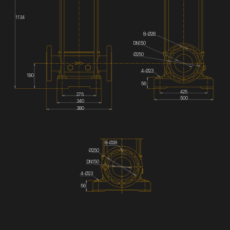
1134
8-Ø28
DN150
Ø250
4-Ø23
180
56
425
275
500
340
380
8-Ø28
Ø250
DN150
4-Ø23
56