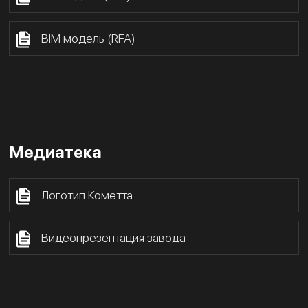
BIM модель (RFA)
Медиатека
Логотип Кометта
Видеопрезентация завода