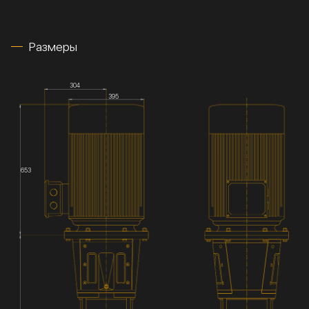
Размеры
304
395
653