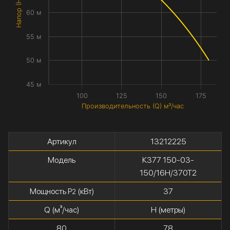
Напор (H) метры
60 м
55 м
50 м
45 м
100
125
150
175
Производительность (Q) м³/час
Артикул
13212225
Модель
К377 150-03-
150/16Н/370Т2
Мощность P
(кВт)
37
2
Q (м³/час)
H (метры)
80
78