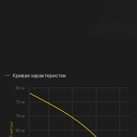
Кривая характеристик
80 м
75 м
70 м
65 м