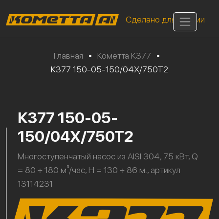
Сделано для России
Главная
•
Кометта К377
•
К377 150-05-150/04Х/750Т2
К377 150-05-
150/04Х/750Т2
Многоступенчатый насос из AISI 304, 75 кВт, Q
= 80 ÷ 180 м³/час, H = 130 ÷ 86 м., артикул
13114231