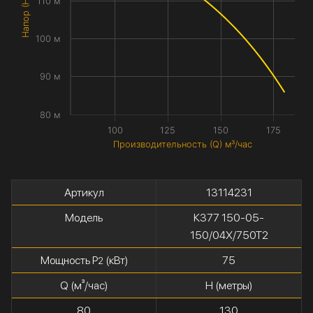
Напор (H) метры
110 м
100 м
90 м
80 м
100
125
150
175
Производительность (Q) м³/час
Артикул
13114231
Модель
К377 150-05-
150/04Х/750Т2
Мощность P
(кВт)
75
2
Q (м³/час)
H (метры)
80
130