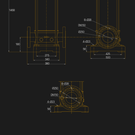
1468
8-Ø28
DN150
Ø250
4-Ø23
180
56
425
275
500
340
380
8-Ø28
Ø250
DN150
4-Ø23
56