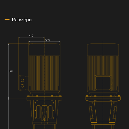
Размеры
410
550
840