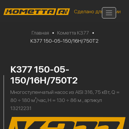
Сделано для России
Главная
•
Кометта К377
•
К377 150-05-150/16Н/750Т2
К377 150-05-
150/16Н/750Т2
Многоступенчатый насос из AISI 316, 75 кВт, Q =
80 ÷ 180 м³/час, H = 130 ÷ 86 м., артикул
13212231