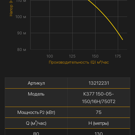
Напор (H) метры
110 м
100 м
90 м
80 м
100
125
150
175
Производительность (Q) м³/час
Артикул
13212231
Модель
К377 150-05-
150/16Н/750Т2
Мощность P
(кВт)
75
2
Q (м³/час)
H (метры)
80
130