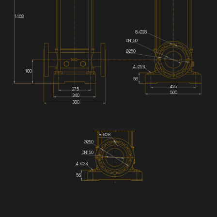
1468
8-Ø28
DN150
Ø250
4-Ø23
180
56
425
275
500
340
380
8-Ø28
Ø250
DN150
4-Ø23
56