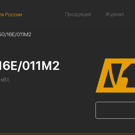
Продукция
Журнал
ля России
50/16Е/011М2
16Е/011М2
 кВт,