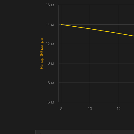
16 м
14 м
Напор (H) метры
12 м
10 м
8 м
6 м
8
10
12