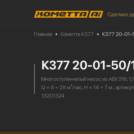
Сделано д
Главная
•
Кометта К377
•
К377 20-01-
К377 20-01-50/
Многоступенчатый насос из AISI 316, 1,1
Q = 8 ÷ 28 м³/час, H = 14 ÷ 7 м., артикул
13201324