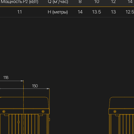
Мощность P
(кВт)
Q (м³/час)
8
10
12
14
2
1.1
H (метры)
14
13.5
13
12.
118
150