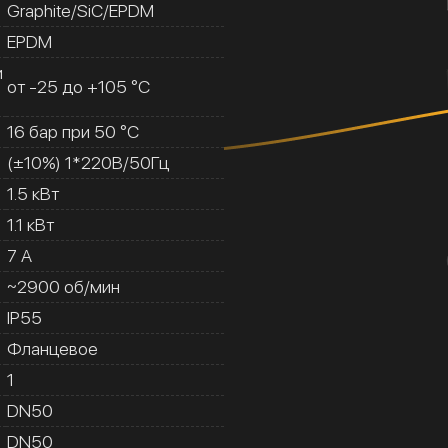
Graphite/SiC/EPDM
EPDM
и
от -25 до +105 °C
16 бар при 50 °C
(±10%) 1*220В/50Гц
1.5 кВт
1.1 кВт
7 A
~2900 об/мин
IP55
Фланцевое
1
DN50
DN50