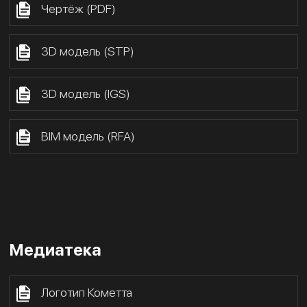
Чертёж (PDF)
3D модель (STP)
3D модель (IGS)
BIM модель (RFA)
Медиатека
Логотип Кометта