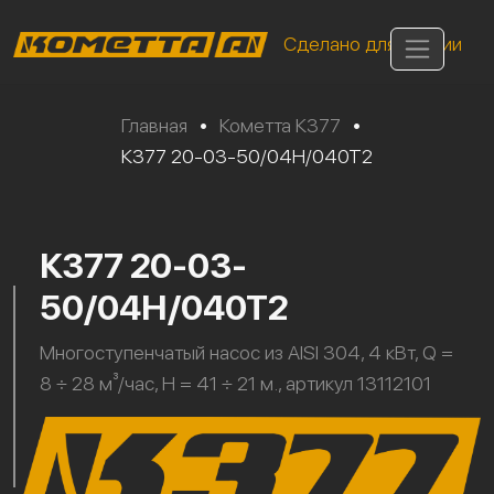
Сделано для России
Главная
•
Кометта К377
•
К377 20-03-50/04Н/040Т2
К377 20-03-
50/04Н/040Т2
Многоступенчатый насос из AISI 304, 4 кВт, Q =
8 ÷ 28 м³/час, H = 41 ÷ 21 м., артикул 13112101