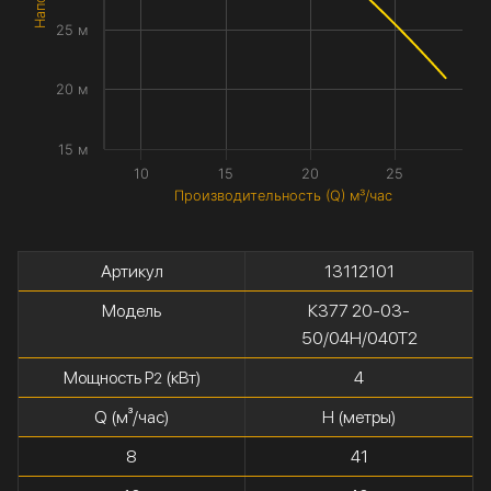
25 м
20 м
15 м
10
15
20
25
Производительность (Q) м³/час
Артикул
13112101
Модель
К377 20-03-
50/04Н/040Т2
Мощность P
(кВт)
4
2
Q (м³/час)
H (метры)
8
41