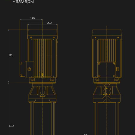
Размеры
146
200
323
439