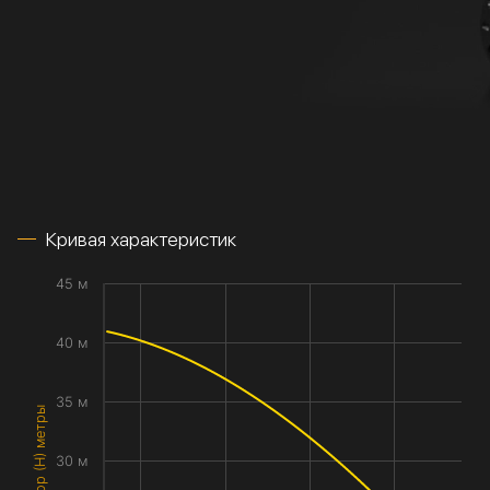
Кривая характеристик
45 м
40 м
35 м
Напор (H) метры
30 м