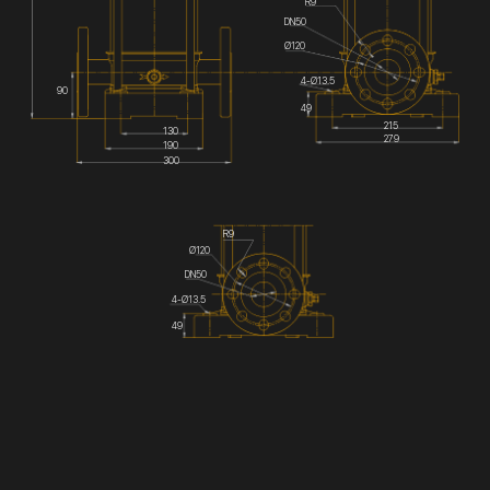
R9
DN50
Ø120
4-Ø13.5
90
49
215
130
279
190
300
R9
Ø120
DN50
4-Ø13.5
49