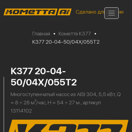
Сделано для России
Главная
•
Кометта К377
•
К377 20-04-50/04Х/055Т2
К377 20-04-
50/04Х/055Т2
Многоступенчатый насос из AISI 304, 5,5 кВт, Q
= 8 ÷ 28 м³/час, H = 54 ÷ 27 м., артикул
13114102