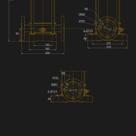
R9
DN50
Ø120
4-Ø13.5
90
49
215
130
279
190
300
R9
Ø120
DN50
4-Ø13.5
49