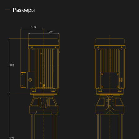
Размеры
160
212
379
509