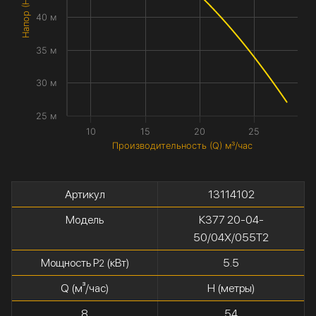
Напор (H) метры
40 м
35 м
30 м
25 м
10
15
20
25
Производительность (Q) м³/час
Артикул
13114102
Модель
К377 20-04-
50/04Х/055Т2
Мощность P
(кВт)
5.5
2
Q (м³/час)
H (метры)
8
54