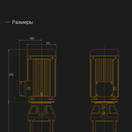
Размеры
160
212
379