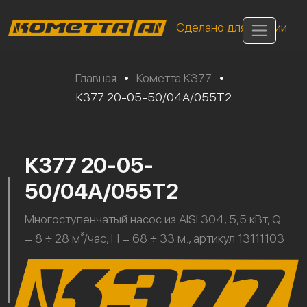
Сделано для России
Главная
•
Кометта К377
•
К377 20-05-50/04А/055Т2
К377 20-05-
50/04А/055Т2
Многоступенчатый насос из AISI 304, 5,5 кВт, Q
= 8 ÷ 28 м³/час, H = 68 ÷ 33 м., артикул 13111103