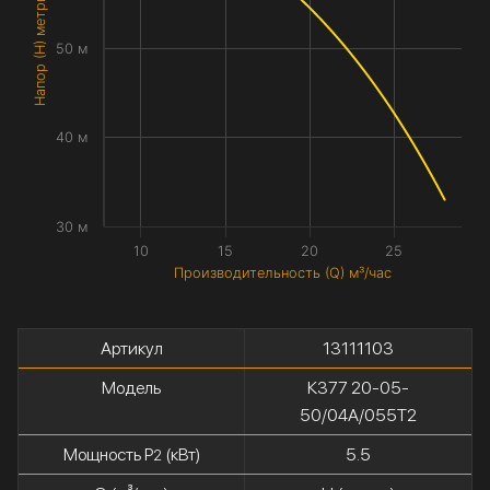
Напор (H) метры
50 м
40 м
30 м
10
15
20
25
Производительность (Q) м³/час
Артикул
13111103
Модель
К377 20-05-
50/04А/055Т2
Мощность P
(кВт)
5.5
2