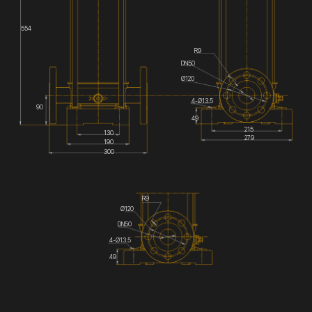
554
R9
DN50
Ø120
4-Ø13.5
90
49
215
130
279
190
300
R9
Ø120
DN50
4-Ø13.5
49