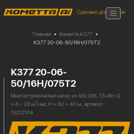
Сделано для России
Главная
•
Кометта К377
•
К377 20-06-50/16Н/075Т2
К377 20-06-
50/16Н/075Т2
Многоступенчатый насос из AISI 316, 7,5 кВт, Q
= 8 ÷ 28 м³/час, H = 82 ÷ 40 м., артикул
13212104