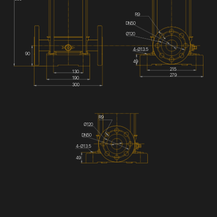
R9
DN50
Ø120
4-Ø13.5
90
49
215
130
279
190
300
R9
Ø120
DN50
4-Ø13.5
49