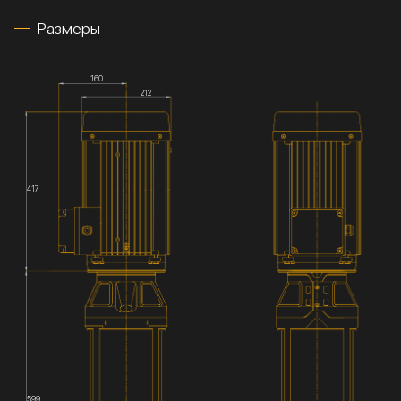
Размеры
160
212
417
599