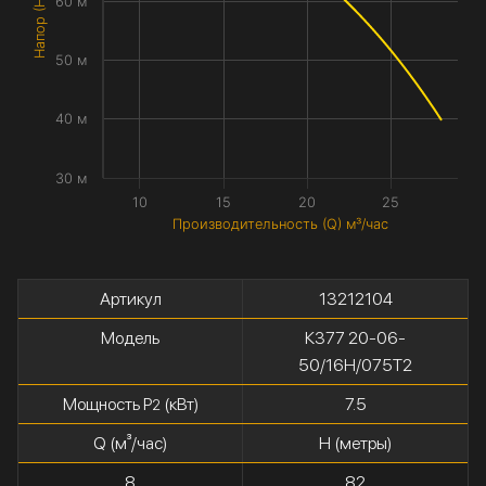
Напор (H) метры
60 м
50 м
40 м
30 м
10
15
20
25
Производительность (Q) м³/час
Артикул
13212104
Модель
К377 20-06-
50/16Н/075Т2
Мощность P
(кВт)
7.5
2
Q (м³/час)
H (метры)
8
82