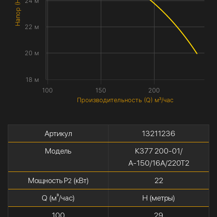
Напор (H) метры
24 м
22 м
20 м
18 м
100
150
200
Производительность (Q) м³/час
Артикул
13211236
Модель
К377 200-01/
А-150/16А/220Т2
Мощность P
(кВт)
22
2
Q (м³/час)
H (метры)
100
29