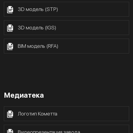
3D модель (STP)
3D модель (IGS)
BIM модель (RFA)
Медиатека
Логотип Кометта
Видеопрезентация завода