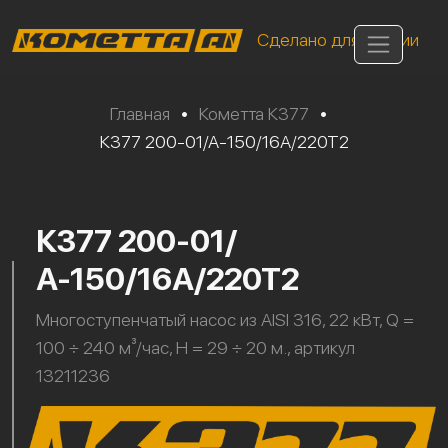
Сделано для России
Главная
•
Кометта К377
•
К377 200-01/А-150/16А/220Т2
К377 200-01/
А-150/16А/220Т2
Многоступенчатый насос из AISI 316, 22 кВт, Q =
100 ÷ 240 м³/час, H = 29 ÷ 20 м., артикул
13211236