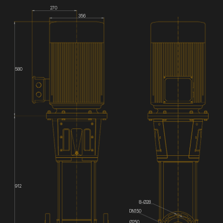
270
356
580
912
8-Ø28
DN150
Ø250