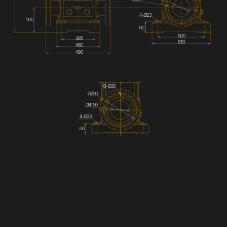
4-Ø23
200
60
500
385
610
460
490
8-Ø28
Ø250
DN150
4-Ø23
60