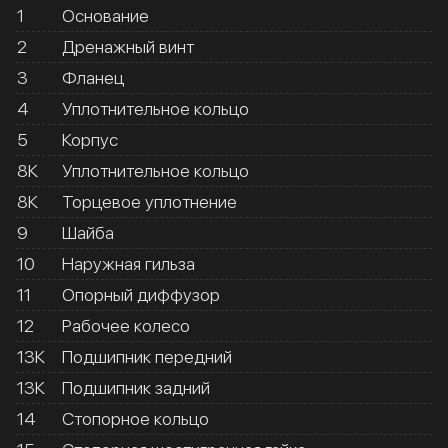
1
Основание
2
Дренажный винт
3
Фланец
4
Уплотнительное кольцо
5
Корпус
8К
Уплотнительное кольцо
8К
Торцевое уплотнение
9
Шайба
10
Наружная гильза
11
Опорный диффузор
12
Рабочее колесо
13К
Подшипник передний
13К
Подшипник задний
14
Стопорное кольцо