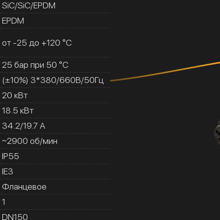
SiC/SiC/EPDM
EPDM
от -25 до +120 °C
25 бар при 50 °C
(±10%) 3*380/660В/50Гц
20 кВт
18.5 кВт
34.2/19.7 A
~2900 об/мин
IP55
IE3
Фланцевое
1
DN150