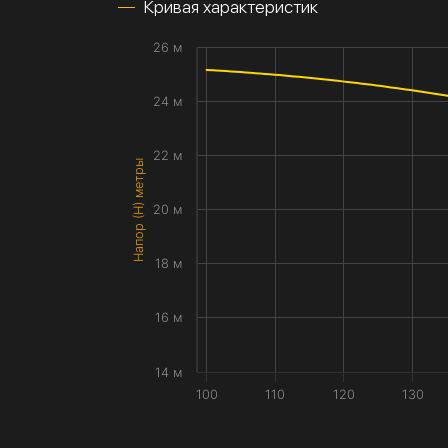
Кривая характеристик
26 м
24 м
22 м
Напор (H) метры
20 м
18 м
16 м
14 м
100
110
120
130