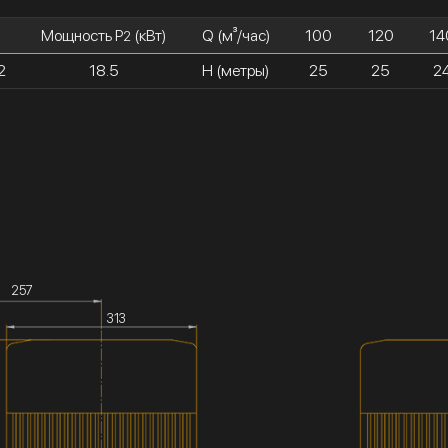
Мощность P
(кВт)
Q (м³/час)
100
120
14
2
2
18.5
H (метры)
25
25
2
257
313