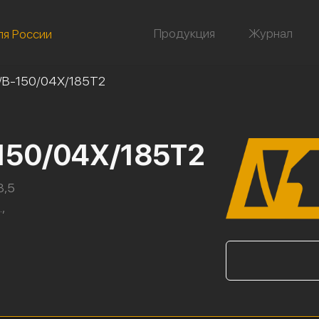
Продукция
Журнал
ля России
/В-150/04Х/185Т2
-150/04Х/185Т2
8,5
,