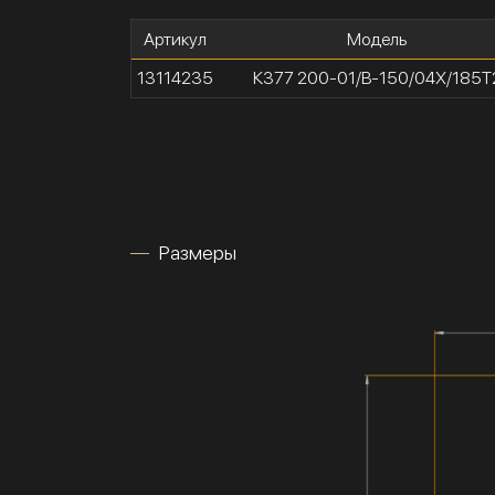
Артикул
Модель
13114235
К377 200-01/В-150/04Х/185Т
Размеры