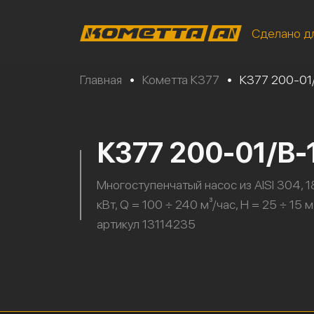
Сделано д
Главная
•
Кометта К377
•
К377 200-01
К377 200-01/В
Многоступенчатый насос из AISI 304, 1
кВт, Q = 100 ÷ 240 м³/час, H = 25 ÷ 15 м.
артикул 13114235