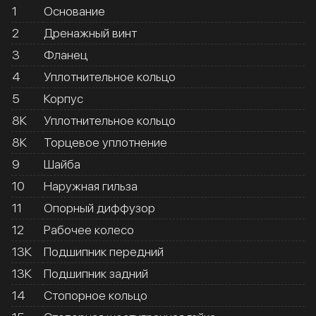
1
Основание
2
Дренажный винт
3
Фланец
4
Уплотнительное кольцо
5
Корпус
8К
Уплотнительное кольцо
8К
Торцевое уплотнение
9
Шайба
10
Наружная гильза
11
Опорный диффузор
12
Рабочее колесо
13К
Подшипник передний
13К
Подшипник задний
14
Стопорное кольцо