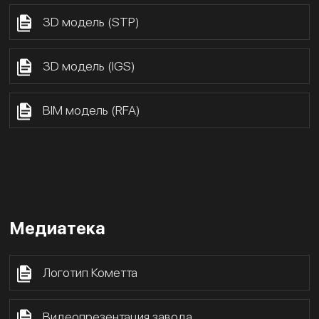
3D модель (STP)
3D модель (IGS)
BIM модель (RFA)
Медиатека
Логотип Кометта
Видеопрезентация завода