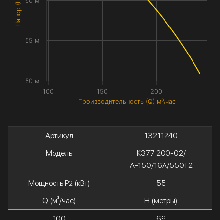
Напор (H) метры
60 м
55 м
50 м
100
150
200
Производительность (Q) м³/час
Артикул
13211240
Модель
К377 200-02/
А-150/16А/550Т2
Мощность P
(кВт)
55
2
Q (м³/час)
H (метры)
100
69