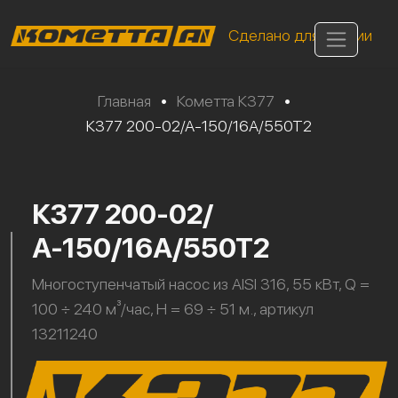
Сделано для России
Главная
•
Кометта К377
•
К377 200-02/А-150/16А/550Т2
К377 200-02/
А-150/16А/550Т2
Многоступенчатый насос из AISI 316, 55 кВт, Q =
100 ÷ 240 м³/час, H = 69 ÷ 51 м., артикул
13211240