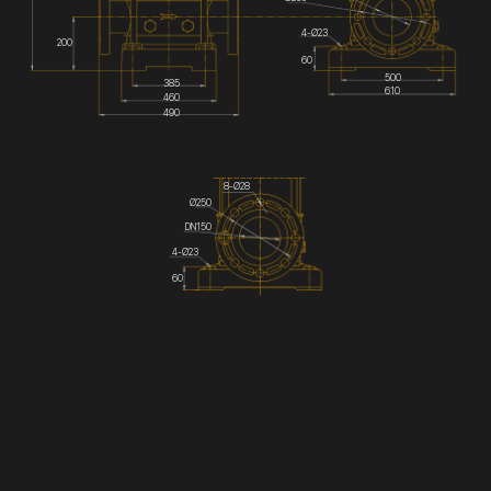
4-Ø23
200
60
500
385
610
460
490
8-Ø28
Ø250
DN150
4-Ø23
60