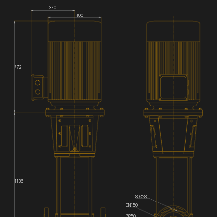
370
490
772
1136
8-Ø28
DN150
Ø250