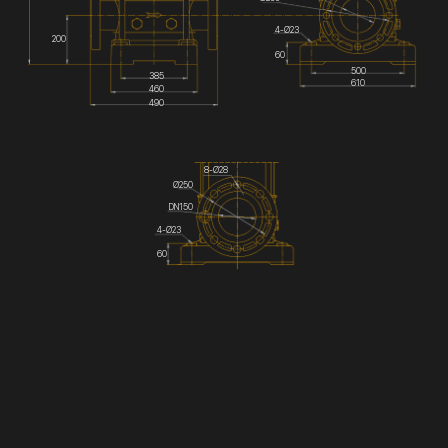
4-Ø23
200
60
500
385
610
460
490
8-Ø28
Ø250
DN150
4-Ø23
60