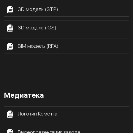
3D модель (STP)
3D модель (IGS)
BIM модель (RFA)
Медиатека
Логотип Кометта
Видеопрезентация завода