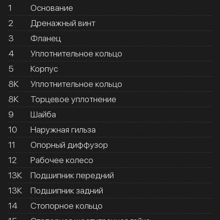
1
Основание
2
Дренажный винт
3
Фланец
4
Уплотнительное кольцо
5
Корпус
8К
Уплотнительное кольцо
8К
Торцевое уплотнение
9
Шайба
10
Наружная гильза
11
Опорный диффузор
12
Рабочее колесо
13К
Подшипник передний
13К
Подшипник задний
14
Стопорное кольцо