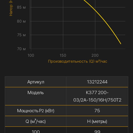
Напор (H) метры
85 м
80 м
75 м
70 м
100
150
200
Производительность (Q) м³/час
Артикул
13212244
Модель
К377 200-
03/2А-150/16Н/750Т2
Мощность P
(кВт)
75
2
Q (м³/час)
H (метры)
100
99