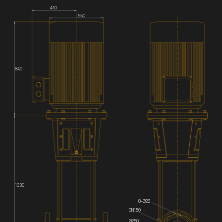
410
550
840
1330
8-Ø28
DN150
Ø250