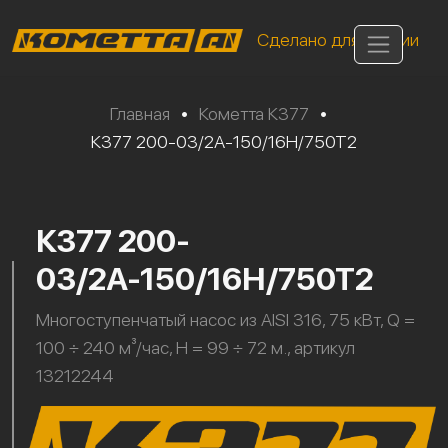
Сделано для России
Главная
•
Кометта К377
•
К377 200-03/2А-150/16Н/750Т2
К377 200-
03/2А-150/16Н/750Т2
Многоступенчатый насос из AISI 316, 75 кВт, Q =
100 ÷ 240 м³/час, H = 99 ÷ 72 м., артикул
13212244