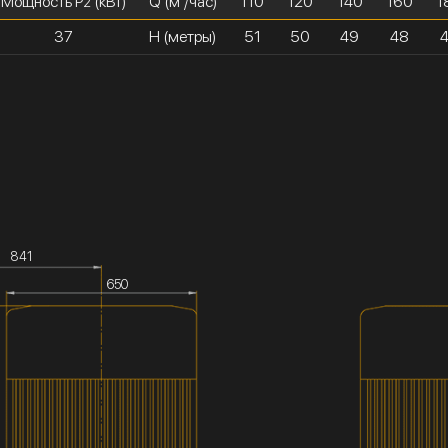
Мощность P
(кВт)
Q (м³/час)
110
120
140
160
1
2
37
H (метры)
51
50
49
48
841
650