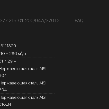
К377 215-01-200/04А/370Т2
FAQ
13111329
110 ÷ 280 м³/ч
51 ÷ 29 м
Нержавеющая сталь AISI
304
Нержавеющая сталь AISI
304
Нержавеющая сталь AISI
318LN