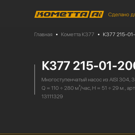
Сделано д
Главная
•
Кометта К377
•
К377 215-01
К377 215-01-2
Многоступенчатый насос из AISI 304, 3
Q = 110 ÷ 280 м³/час, H = 51 ÷ 29 м., ар
13111329