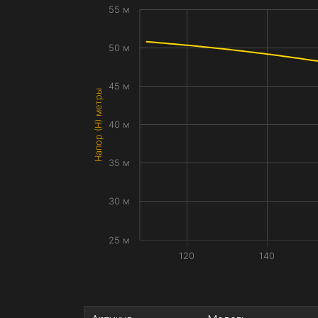
55 м
50 м
45 м
Напор (H) метры
40 м
35 м
30 м
25 м
120
140