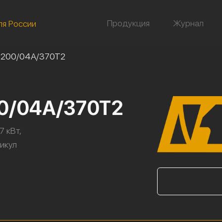
Продукция
Журнал
ля России
-200/04А/370Т2
00/04А/370Т2
7 кВт,
тикул