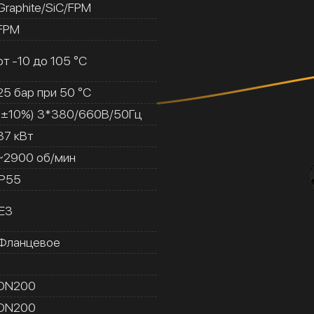
Graphite/SiC/FPM
FPM
от -10 до 105 °C
25 бар при 50 °C
(±10%) 3*380/660В/50Гц
37 кВт
~2900 об/мин
IP55
IE3
Фланцевое
1
DN200
DN200