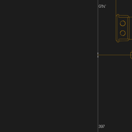
G1½'
397