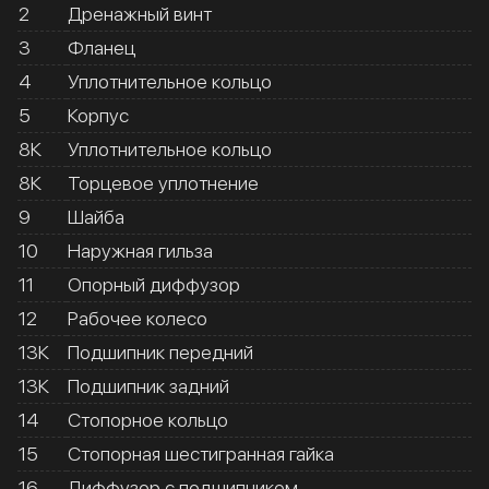
2
Дренажный винт
3
Фланец
4
Уплотнительное кольцо
5
Корпус
8К
Уплотнительное кольцо
8К
Торцевое уплотнение
9
Шайба
10
Наружная гильза
11
Опорный диффузор
12
Рабочее колесо
13К
Подшипник передний
13К
Подшипник задний
14
Стопорное кольцо
15
Стопорная шестигранная гайка
16
Диффузор с подшипником