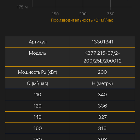
175 м
150
200
250
Производительность (Q) м³/час
Артикул
13301341
Модель
К377 215-07/2-
200/25Е/2000Т2
Мощность P
(кВт)
200
2
Q (м³/час)
H (метры)
110
340
120
336
140
327
160
316
180
303