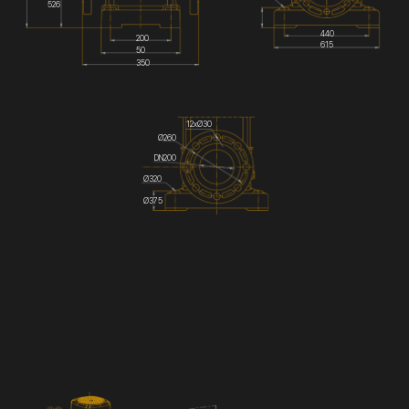
526
440
200
615
50
350
12хØ30
Ø260
DN200
Ø320
Ø375