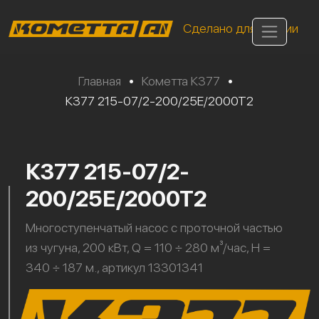
Сделано для России
Главная
•
Кометта К377
•
К377 215-07/2-200/25Е/2000Т2
К377 215-07/2-
200/25Е/2000Т2
Многоступенчатый насос с проточной частью
из чугуна, 200 кВт, Q = 110 ÷ 280 м³/час, H =
340 ÷ 187 м., артикул 13301341