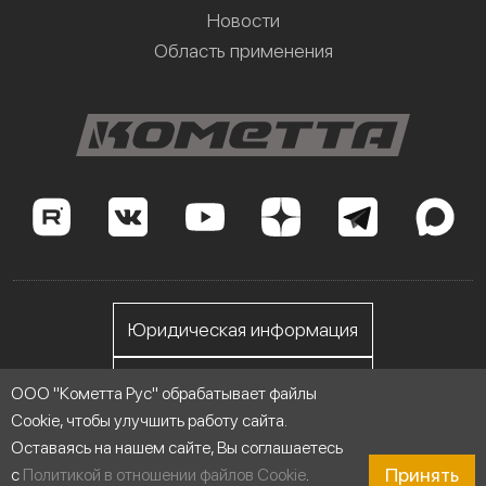
Новости
Область применения
Юридическая информация
Личный кабинет
ООО "Кометта Рус" обрабатывает файлы
Cookie, чтобы улучшить работу сайта.
Оставаясь на нашем сайте, Вы соглашаетесь
ООО "Кометта Рус", ИНН 7705558076
Принять
с
Политикой в отношении файлов Cookie
.