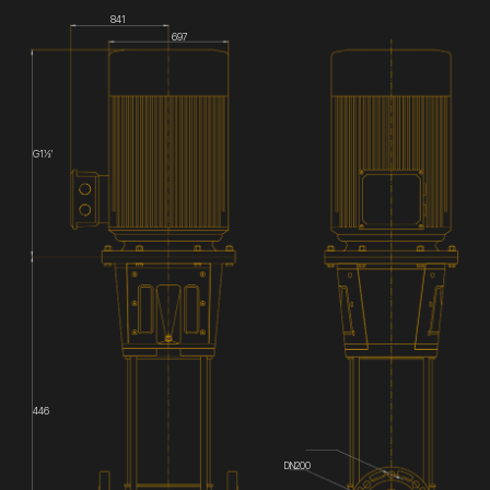
841
697
G1½'
446
DN200