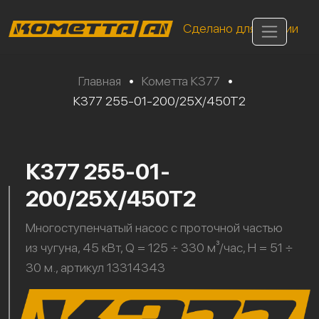
Сделано для России
Главная
•
Кометта К377
•
К377 255-01-200/25Х/450Т2
К377 255-01-
200/25Х/450Т2
Многоступенчатый насос с проточной частью
из чугуна, 45 кВт, Q = 125 ÷ 330 м³/час, H = 51 ÷
30 м., артикул 13314343