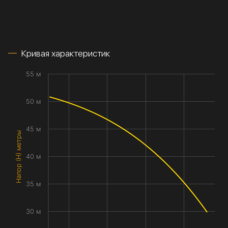
Кривая характеристик
55 м
50 м
45 м
Напор (H) метры
40 м
35 м
30 м