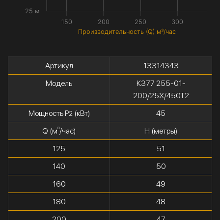
25 м
150
200
250
300
Производительность (Q) м³/час
Артикул
13314343
Модель
К377 255-01-
200/25Х/450Т2
Мощность P
(кВт)
45
2
Q (м³/час)
H (метры)
125
51
140
50
160
49
180
48
200
47