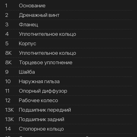
1
Основание
2
Дренажный винт
3
Фланец
4
Уплотнительное кольцо
5
Корпус
8К
Уплотнительное кольцо
8К
Торцевое уплотнение
9
Шайба
10
Наружная гильза
11
Опорный диффузор
12
Рабочее колесо
13К
Подшипник передний
13К
Подшипник задний
14
Стопорное кольцо