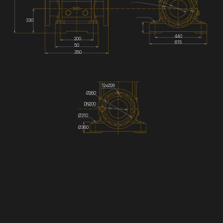
330
440
200
615
50
350
12хØ26
Ø260
DN200
Ø310
Ø360