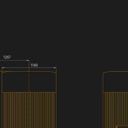
1267
1148