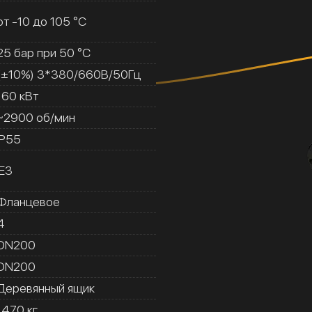
от -10 до 105 °C
25 бар при 50 °C
(±10%) 3*380/660В/50Гц
160 кВт
~2900 об/мин
IP55
IE3
Фланцевое
4
DN200
DN200
Деревянный ящик
1470 кг