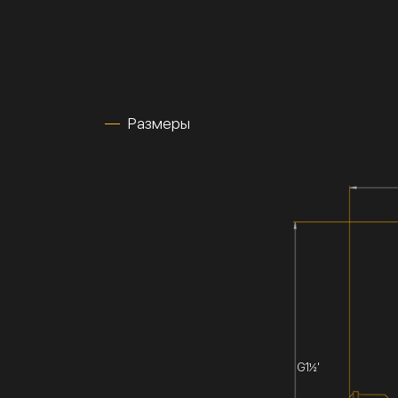
Размеры
G1½'