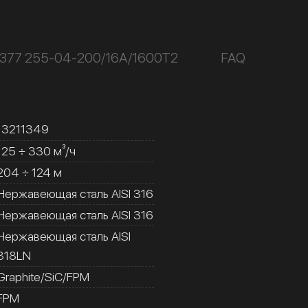
К377 255-04-200/16А/1600Т2
FAQ
13211349
125 ÷ 330 м³/ч
204 ÷ 124 м
Нержавеющая сталь AISI 316
Нержавеющая сталь AISI 316
Нержавеющая сталь AISI
318LN
Graphite/SiC/FPM
FPM