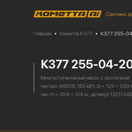
Сделано д
Главная
•
Кометта К377
•
К377 255-04
К377 255-04-2
Многоступенчатый насос с проточной
частью AISI316, 160 кВт, Q = 125 ÷ 330 
час, H = 204 ÷ 124 м., артикул 1321134