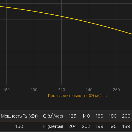
180
200
220
240
260
Производительность (Q) м³/час
Мощность P
(кВт)
Q (м³/час)
125
140
160
180
200
2
160
H (метры)
204
202
199
195
189