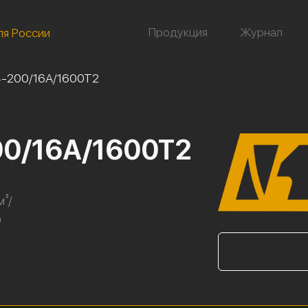
Продукция
Журнал
ля России
-200/16А/1600Т2
00/16А/1600Т2
м³/
9