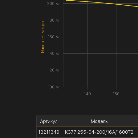
200 м
180 м
Напор (H) метры
160 м
140 м
120 м
100 м
140
160
Артикул
Модель
13211349
К377 255-04-200/16А/1600Т2