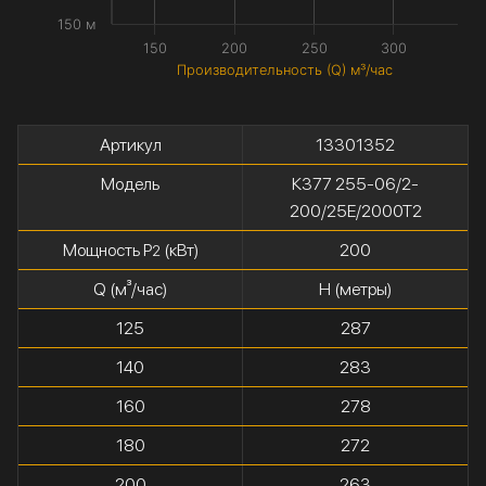
150 м
150
200
250
300
Производительность (Q) м³/час
Артикул
13301352
Модель
К377 255-06/2-
200/25Е/2000Т2
Мощность P
(кВт)
200
2
Q (м³/час)
H (метры)
125
287
140
283
160
278
180
272
200
263