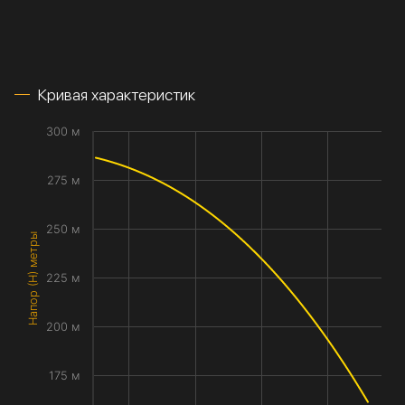
Кривая характеристик
300 м
275 м
250 м
Напор (H) метры
225 м
200 м
175 м