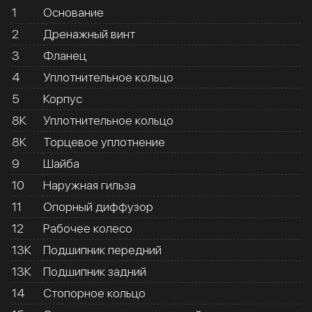
1
Основание
2
Дренажный винт
3
Фланец
4
Уплотнительное кольцо
5
Корпус
8К
Уплотнительное кольцо
8К
Торцевое уплотнение
9
Шайба
10
Наружная гильза
11
Опорный диффузор
12
Рабочее колесо
13К
Подшипник передний
13К
Подшипник задний
14
Стопорное кольцо