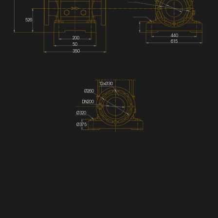
526
440
200
615
50
350
12хØ30
Ø260
DN200
Ø320
Ø375