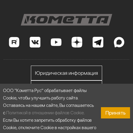
Юридическая информация
Личный кабинет
ООО "Кометта Рус" обрабатывает файлы
Cookie, чтобы улучшить работу сайта.
Оставаясь на нашем сайте, Вы соглашаетесь
ООО "Кометта Рус", ИНН 7705558076
Принять
с
Политикой в отношении файлов Cookie
.
Если Вы хотите запретить обработку файлов
© 2014-2026 Насосы Кометта - Сделано для России
Cookie, отключите Cookie в настройках вашего
|
Карта сайта