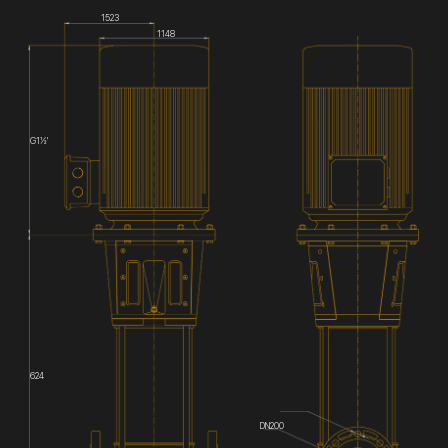
1523
1148
G1½'
624
DN200