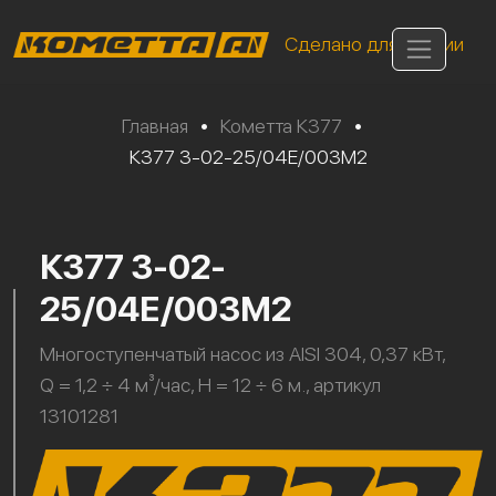
Сделано для России
Главная
•
Кометта К377
•
К377 3-02-25/04Е/003М2
К377 3-02-
25/04Е/003М2
Многоступенчатый насос из AISI 304, 0,37 кВт,
Q = 1,2 ÷ 4 м³/час, H = 12 ÷ 6 м., артикул
13101281