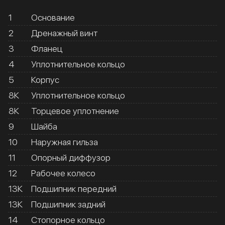
1
Основание
2
Дренажный винт
3
Фланец
4
Уплотнительное кольцо
5
Корпус
8К
Уплотнительное кольцо
8К
Торцевое уплотнение
9
Шайба
10
Наружная гильза
11
Опорный диффузор
12
Рабочее колесо
13К
Подшипник передний
13К
Подшипник задний
14
Стопорное кольцо