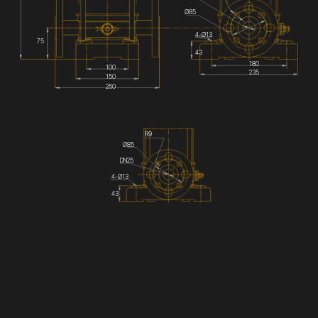
Ø85
4-Ø13
75
43
180
100
235
150
250
R9
Ø85
DN25
4-Ø13
43