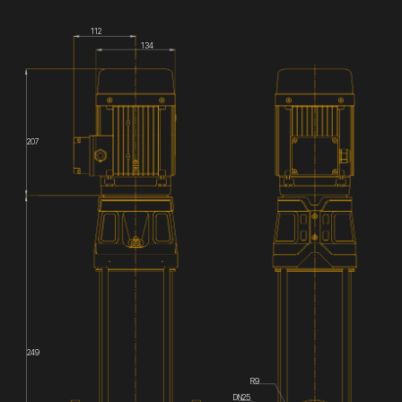
112
134
207
249
R9
DN25