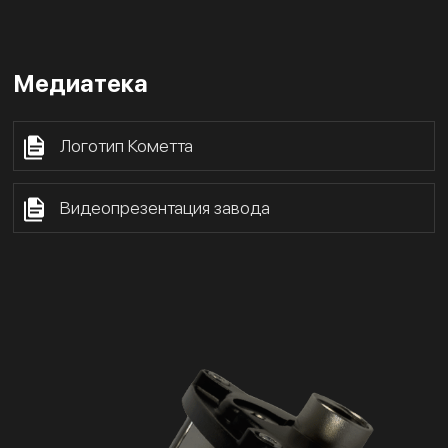
Медиатека
Логотип Кометта
Видеопрезентация завода