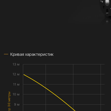
Кривая характеристик
13 м
12 м
11 м
Напор (H) метры
10 м
9 м