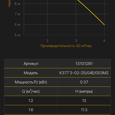
8 м
7 м
6 м
5 м
2
3
4
Производительность (Q) м³/час
Артикул
13101281
Модель
К377 3-02-25/04Е/003М2
Мощность P
(кВт)
0.37
2
Q (м³/час)
H (метры)
1.2
12
1.6
11.3