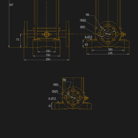
267
R9
DN25
Ø85
4-Ø13
75
43
180
100
235
150
250
R9
Ø85
DN25
4-Ø13
43