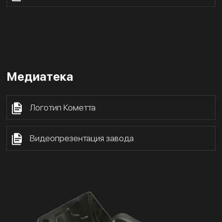
Медиатека
Логотип Кометта
Видеопрезентация завода