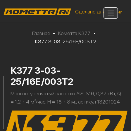
Сделано для России
Главная
•
Кометта К377
•
К377 3-03-25/16Е/003Т2
К377 3-03-
25/16Е/003Т2
Многоступенчатый насос из AISI 316, 0,37 кВт, Q
= 1,2 ÷ 4 м³/час, H = 18 ÷ 8 м., артикул 13201024