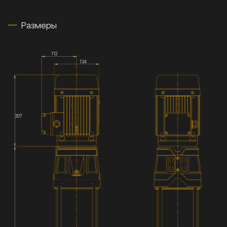
Размеры
112
134
207