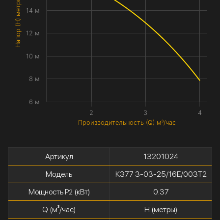
Напор (H) метры
14 м
12 м
10 м
8 м
6 м
2
3
4
Производительность (Q) м³/час
Артикул
13201024
Модель
К377 3-03-25/16Е/003Т2
Мощность P
(кВт)
0.37
2
Q (м³/час)
H (метры)