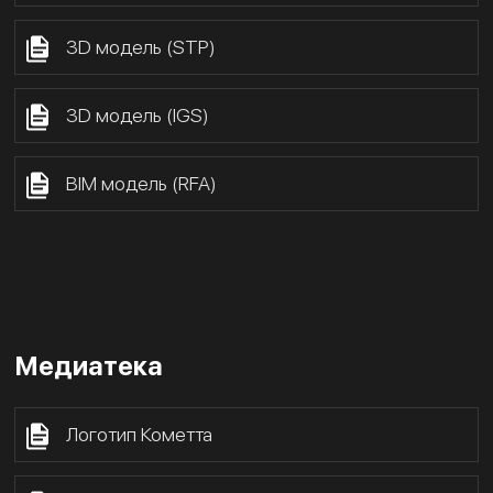
3D модель (STP)
3D модель (IGS)
BIM модель (RFA)
Медиатека
Логотип Кометта