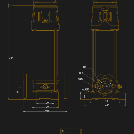
285
R9
DN25
Ø85
4-Ø13
75
43
180
100
235
150
250
R9