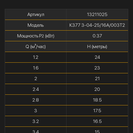
Артикул
13211025
Модель
К377 3-04-25/16А/003Т2
Мощность P
(кВт)
0.37
2
Q (м³/час)
H (метры)
1.2
24
1.6
23
2
21
2.4
20
2.8
18.5
3
17.5
3.2
16.5
3.4
15