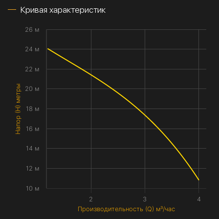
Кривая характеристик
26 м
24 м
22 м
Напор (H) метры
20 м
18 м
16 м
14 м
12 м
10 м
2
3
4
Производительность (Q) м³/час