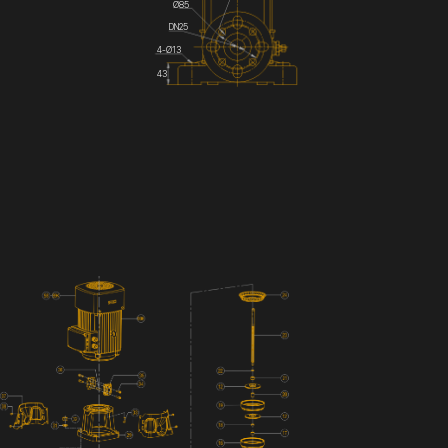
Ø85
DN25
4-Ø13
43