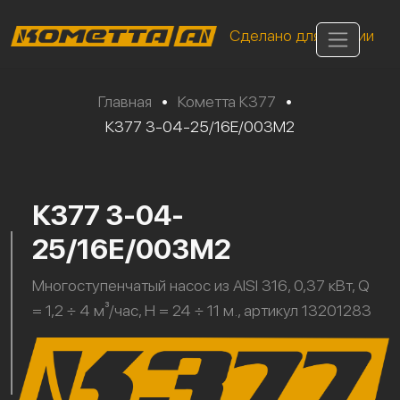
Сделано для России
Главная
•
Кометта К377
•
К377 3-04-25/16Е/003М2
К377 3-04-
25/16Е/003М2
Многоступенчатый насос из AISI 316, 0,37 кВт, Q
= 1,2 ÷ 4 м³/час, H = 24 ÷ 11 м., артикул 13201283