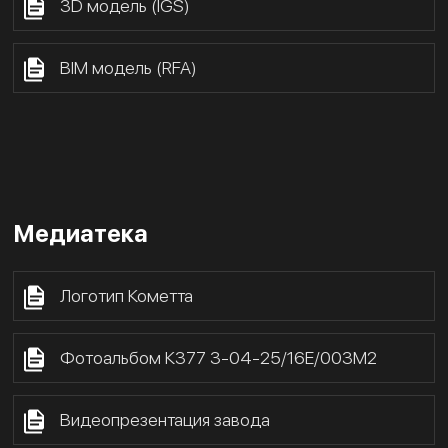
3D модель (IGS)
BIM модель (RFA)
Медиатека
Логотип Кометта
Фотоальбом К377 3-04-25/16Е/003М2
Видеопрезентация завода