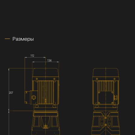
Размеры
112
134
207