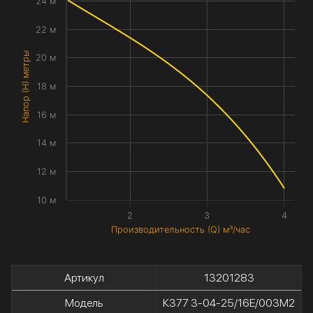
24 м
22 м
Напор (H) метры
20 м
18 м
16 м
14 м
12 м
10 м
2
3
4
Производительность (Q) м³/час
Артикул
13201283
Модель
К377 3-04-25/16Е/003М2