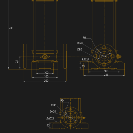
285
R9
DN25
Ø85
4-Ø13
75
43
180
100
235
150
250
R9
Ø85
DN25
4-Ø13
43