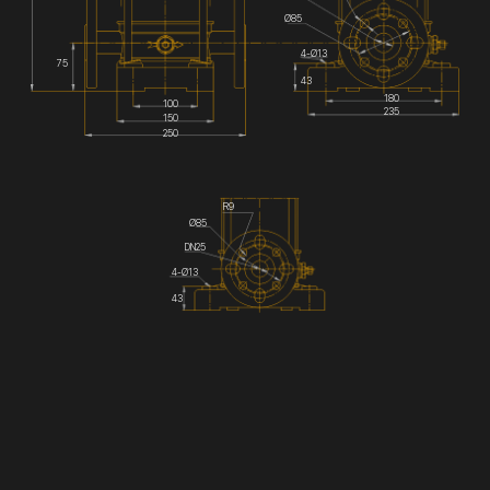
Ø85
4-Ø13
75
43
180
100
235
150
250
R9
Ø85
DN25
4-Ø13
43