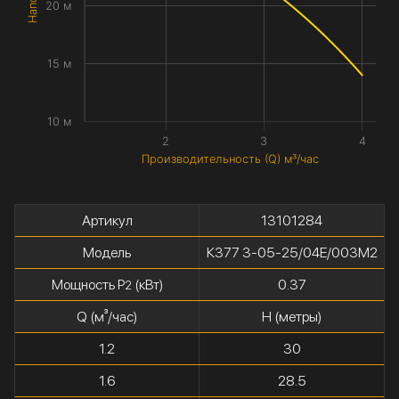
20 м
15 м
10 м
2
3
4
Производительность (Q) м³/час
Артикул
13101284
Модель
К377 3-05-25/04Е/003М2
Мощность P
(кВт)
0.37
2
Q (м³/час)
H (метры)
1.2
30
1.6
28.5