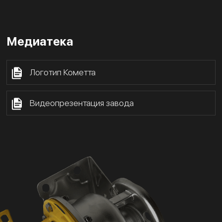
Медиатека
Логотип Кометта
Видеопрезентация завода