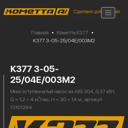
Сделано для России
Главная
•
Кометта К377
•
К377 3-05-25/04Е/003М2
К377 3-05-
25/04Е/003М2
Многоступенчатый насос из AISI 304, 0,37 кВт,
Q = 1,2 ÷ 4 м³/час, H = 30 ÷ 14 м., артикул
13101284