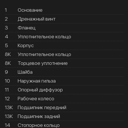
1
Основание
2
Дренажный винт
3
Фланец
4
Уплотнительное кольцо
5
Корпус
8К
Уплотнительное кольцо
8К
Торцевое уплотнение
9
Шайба
10
Наружная гильза
11
Опорный диффузор
12
Рабочее колесо
13К
Подшипник передний
13К
Подшипник задний
14
Стопорное кольцо