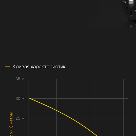
Кривая характеристик
35 м
30 м
Напор (H) метры
25 м