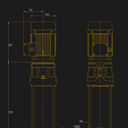
112
134
207
303
R9
DN25