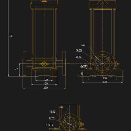
339
R9
DN25
Ø85
4-Ø13
75
43
180
100
235
150
250
R9
Ø85
DN25
4-Ø13