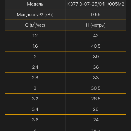
Модель
К377 3-07-25/04Н/005М2
Мощность P
(кВт)
0.55
2
Q (м³/час)
H (метры)
1.2
42
1.6
40.5
2
39
2.4
36
2.8
33
3
30.5
3.2
28.5
3.4
26
3.6
24
4
19.5