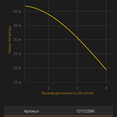
40 м
35 м
Напор (H) метры
30 м
25 м
20 м
15 м
2
3
4
Производительность (Q) м³/час
Артикул
13112286