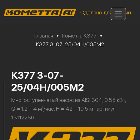
Сделано для России
Главная
•
Кометта К377
•
К377 3-07-25/04Н/005М2
К377 3-07-
25/04Н/005М2
Многоступенчатый насос из AISI 304, 0,55 кВт,
Q = 1,2 ÷ 4 м³/час, H = 42 ÷ 19,5 м., артикул
13112286