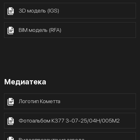
3D модель (IGS)
BIM модель (RFA)
Медиатека
Логотип Кометта
Фотоальбом К377 3-07-25/04Н/005М2
Видеопрезентация завода