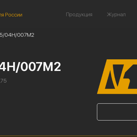
Продукция
Журнал
ля России
25/04Н/007М2
04Н/007М2
,75