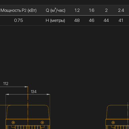
Мощность P
(кВт)
Q (м³/час)
1.2
1.6
2
2.4
2
0.75
H (метры)
48
46
44
41
112
134