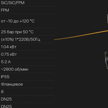
SiC/SiC/FPM
FPM
от -10 до +120 °C
25 бар при 50 °C
(±10%) 1*220В/50Гц
1.04 кВт
0.75 кВт
5.2 A
~2900 об/мин
IP55
Фланцевое
8
DN25
DN25