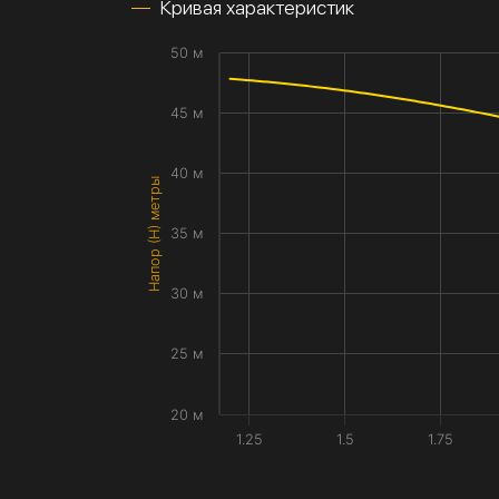
Кривая характеристик
50 м
45 м
40 м
Напор (H) метры
35 м
30 м
25 м
20 м
1.25
1.5
1.75