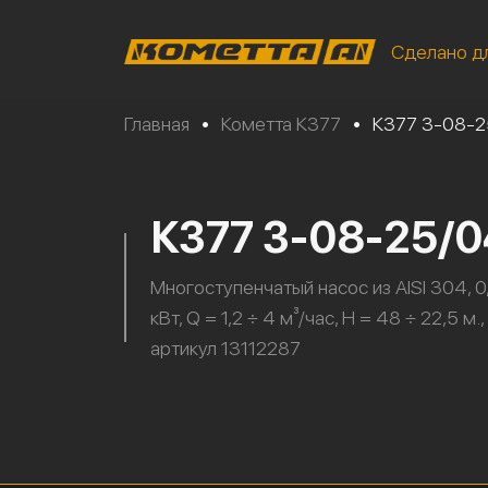
Сделано д
Главная
•
Кометта К377
•
К377 3-08-
К377 3-08-25/
Многоступенчатый насос из AISI 304, 0
кВт, Q = 1,2 ÷ 4 м³/час, H = 48 ÷ 22,5 м.,
артикул 13112287