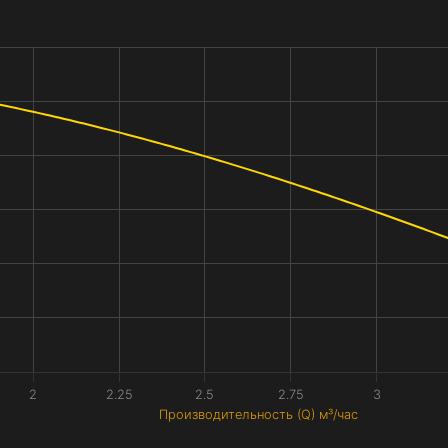
2
2.25
2.5
2.75
3
Производительность (Q) м³/час