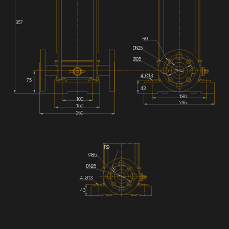
357
R9
DN25
Ø85
4-Ø13
75
43
180
100
235
150
250
R9
Ø85
DN25
4-Ø13
43