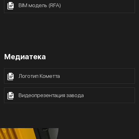
BIM модель (RFA)
Медиатека
Логотип Кометта
Видеопрезентация завода