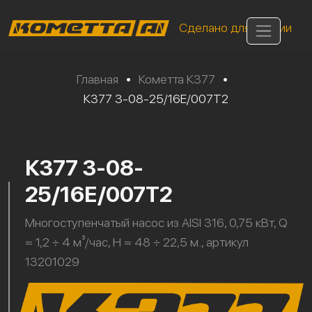
Сделано для России
Главная
•
Кометта К377
•
К377 3-08-25/16Е/007Т2
К377 3-08-
25/16Е/007Т2
Многоступенчатый насос из AISI 316, 0,75 кВт, Q
= 1,2 ÷ 4 м³/час, H = 48 ÷ 22,5 м., артикул
13201029