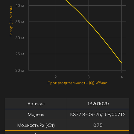
40 м
Напор (H) метры
35 м
30 м
25 м
20 м
2
3
4
Производительность (Q) м³/час
Артикул
13201029
Модель
К377 3-08-25/16Е/007Т2
Мощность P
(кВт)
0.75
2