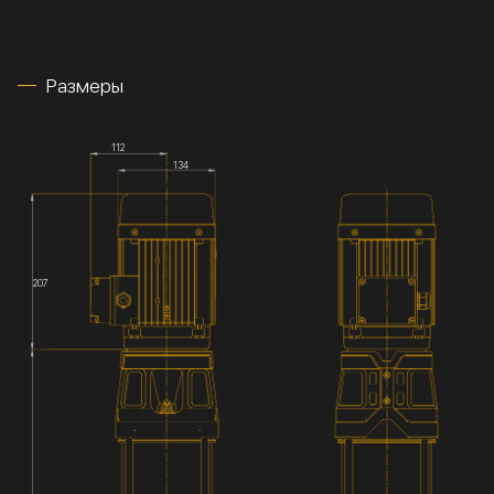
Размеры
112
134
207