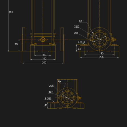
375
R9
DN25
Ø85
4-Ø13
75
43
180
100
235
150
250
R9
Ø85
DN25
4-Ø13
43