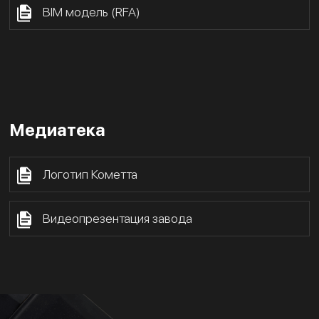
BIM модель (RFA)
Медиатека
Логотип Кометта
Видеопрезентация завода