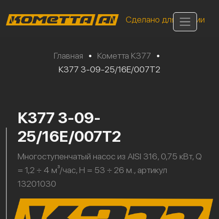
Сделано для России
Главная
•
Кометта К377
•
К377 3-09-25/16Е/007Т2
К377 3-09-
25/16Е/007Т2
Многоступенчатый насос из AISI 316, 0,75 кВт, Q
= 1,2 ÷ 4 м³/час, H = 53 ÷ 26 м., артикул
13201030