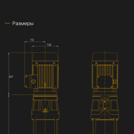
Размеры
112
134
207