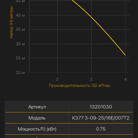
45 м
Напор (H) метры
40 м
35 м
30 м
25 м
20 м
2
3
4
Производительность (Q) м³/час
Артикул
13201030
Модель
К377 3-09-25/16Е/007Т2
Мощность P
(кВт)
0.75
2