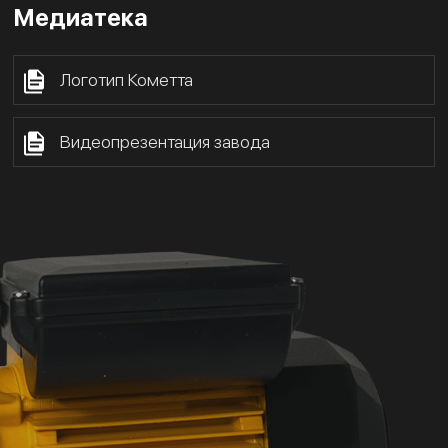
Медиатека
Логотип Кометта
Видеопрезентация завода