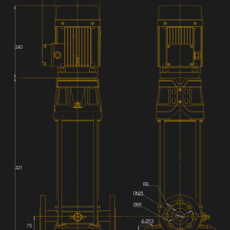
240
421
R9
DN25
Ø85
4-Ø13
75