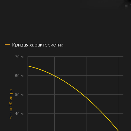
Кривая характеристик
70 м
60 м
Напор (H) метры
50 м
40 м