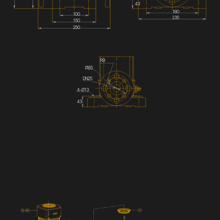
43
180
100
235
150
250
R9
Ø85
DN25
4-Ø13
43