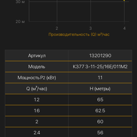
30 м
20 м
2
3
4
Производительность (Q) м³/час
Артикул
13201290
Модель
К377 3-11-25/16Е/011М2
Мощность P
(кВт)
1.1
2
Q (м³/час)
H (метры)
1.2
65
1.6
62.5
2
60
2.4
56