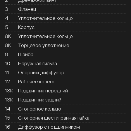
3
Фланец
4
Уплотнительное кольцо
5
Корпус
8К
Уплотнительное кольцо
8К
Торцевое уплотнение
9
Шайба
10
Наружная гильза
11
Опорный диффузор
12
Рабочее колесо
13К
Подшипник передний
13К
Подшипник задний
14
Стопорное кольцо
15
Стопорная шестигранная гайка
16
Диффузор с подшипником