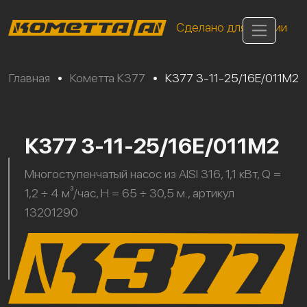
Сделано для России
Главная
•
Кометта К377
•
К377 3-11-25/16Е/011М2
К377 3-11-25/16Е/011М2
Многоступенчатый насос из AISI 316, 1,1 кВт, Q =
1,2 ÷ 4 м³/час, H = 65 ÷ 30,5 м., артикул
13201290