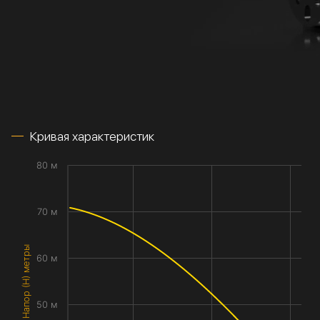
Кривая характеристик
80 м
70 м
Напор (H) метры
60 м
50 м