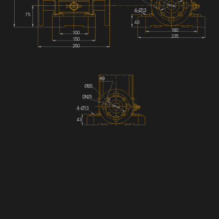
4-Ø13
75
43
180
100
235
150
250
R9
Ø85
DN25
4-Ø13
43