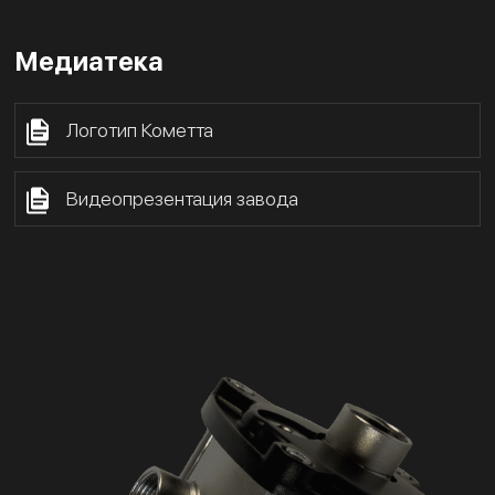
Медиатека
Логотип Кометта
Видеопрезентация завода