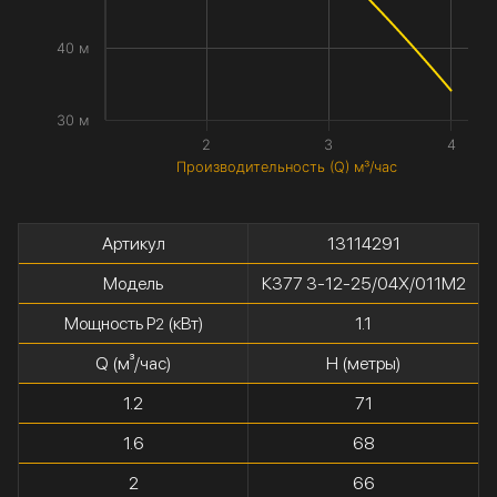
40 м
30 м
2
3
4
Производительность (Q) м³/час
Артикул
13114291
Модель
К377 3-12-25/04Х/011М2
Мощность P
(кВт)
1.1
2
Q (м³/час)
H (метры)
1.2
71
1.6
68
2
66