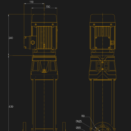
118
150
240
439
R9
DN25
Ø85