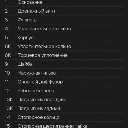
1
Основание
2
Дренажный винт
3
Фланец
4
Уплотнительное кольцо
5
Корпус
8К
Уплотнительное кольцо
8К
Торцевое уплотнение
9
Шайба
10
Наружная гильза
11
Опорный диффузор
12
Рабочее колесо
13К
Подшипник передний
13К
Подшипник задний
14
Стопорное кольцо
15
Стопорная шестигранная гайка