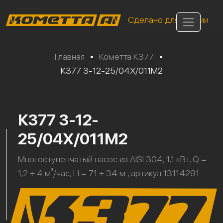
Сделано для России
Главная
•
Кометта К377
•
К377 3-12-25/04Х/011М2
К377 3-12-
25/04Х/011М2
Многоступенчатый насос из AISI 304, 1,1 кВт, Q =
1,2 ÷ 4 м³/час, H = 71 ÷ 34 м., артикул 13114291