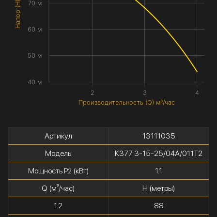
Напор (H) метры
70 м
60 м
50 м
40 м
2
3
4
Производительность (Q) м³/час
Артикул
13111035
Модель
К377 3-15-25/04А/011Т2
Мощность P
(кВт)
1.1
2
Q (м³/час)
H (метры)
1.2
88