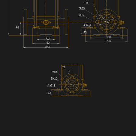
R9
DN25
Ø85
4-Ø13
75
43
180
100
235
150
250
R9
Ø85
DN25
4-Ø13
43