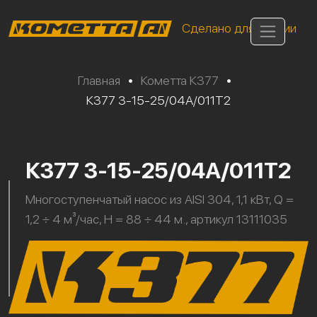
Сделано для России
Главная
•
Кометта К377
•
К377 3-15-25/04А/011Т2
К377 3-15-25/04А/011Т2
Многоступенчатый насос из AISI 304, 1,1 кВт, Q =
1,2 ÷ 4 м³/час, H = 88 ÷ 44 м., артикул 13111035