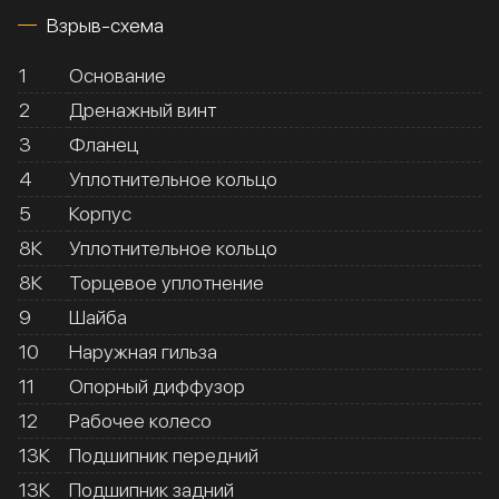
Взрыв-схема
1
Основание
2
Дренажный винт
3
Фланец
4
Уплотнительное кольцо
5
Корпус
8К
Уплотнительное кольцо
8К
Торцевое уплотнение
9
Шайба
10
Наружная гильза
11
Опорный диффузор
12
Рабочее колесо
13К
Подшипник передний
13К
Подшипник задний