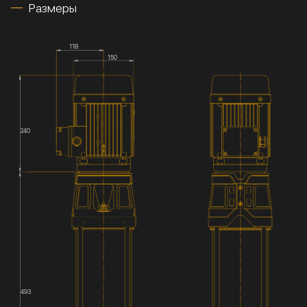
Размеры
118
150
240
493