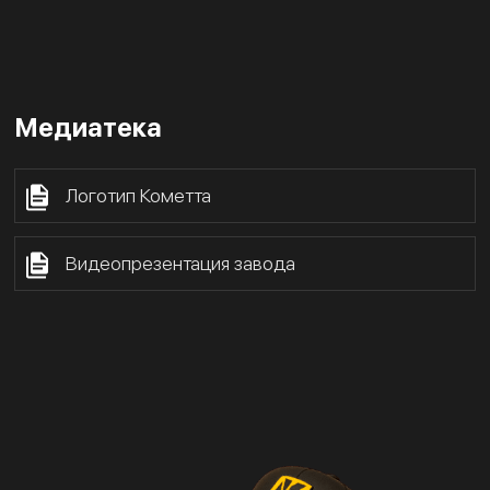
Медиатека
Логотип Кометта
Видеопрезентация завода