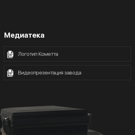
Медиатека
Логотип Кометта
Видеопрезентация завода