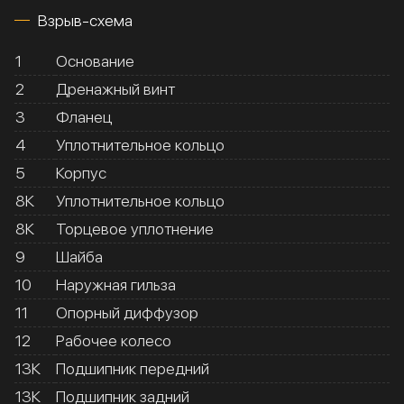
Взрыв-схема
1
Основание
2
Дренажный винт
3
Фланец
4
Уплотнительное кольцо
5
Корпус
8К
Уплотнительное кольцо
8К
Торцевое уплотнение
9
Шайба
10
Наружная гильза
11
Опорный диффузор
12
Рабочее колесо
13К
Подшипник передний
13К
Подшипник задний