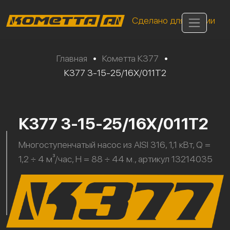
Сделано для России
Главная
•
Кометта К377
•
К377 3-15-25/16Х/011Т2
К377 3-15-25/16Х/011Т2
Многоступенчатый насос из AISI 316, 1,1 кВт, Q =
1,2 ÷ 4 м³/час, H = 88 ÷ 44 м., артикул 13214035