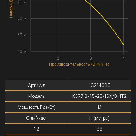
Напор (H) метры
70 м
60 м
50 м
40 м
2
3
4
Производительность (Q) м³/час
Артикул
13214035
Модель
К377 3-15-25/16Х/011Т2
Мощность P
(кВт)
1.1
2
Q (м³/час)
H (метры)
1.2
88