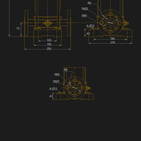
R9
DN25
Ø85
4-Ø13
75
43
180
100
235
150
250
R9
Ø85
DN25
4-Ø13
43