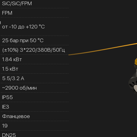
SiC/SiC/FPM
FPM
и
от -10 до +120 °C
25 бар при 50 °C
(±10%) 3*220/380В/50Гц
1.84 кВт
1.5 кВт
5.5/3.2 A
~2900 об/мин
IP55
IE3
Фланцевое
19
DN25