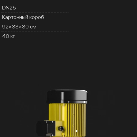
DN25
Картонный короб
92×33×30 см
40 кг