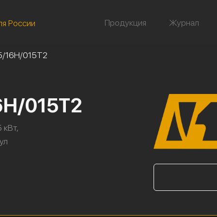
Продукция
Журнал
ля России
5/16Н/015Т2
6Н/015Т2
 кВт,
кул