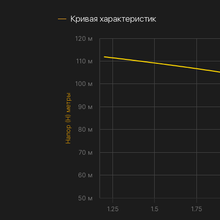
Кривая характеристик
120 м
110 м
100 м
Напор (H) метры
90 м
80 м
70 м
60 м
50 м
1.25
1.5
1.75