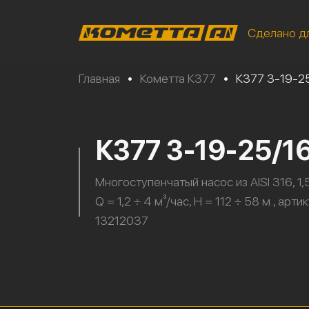
Сделано д
Главная
•
Кометта К377
•
К377 3-19-2
К377 3-19-25/1
Многоступенчатый насос из AISI 316, 1,5
Q = 1,2 ÷ 4 м³/час, H = 112 ÷ 58 м., арти
13212037