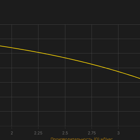
2
2.25
2.5
2.75
3
Производительность (Q) м³/час