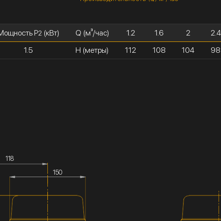
Мощность P
(кВт)
Q (м³/час)
1.2
1.6
2
2.4
2
1.5
H (метры)
112
108
104
98
118
150