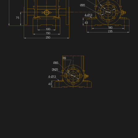
Ø85
4-Ø13
75
43
180
100
235
150
250
R9
Ø85
DN25
4-Ø13
43