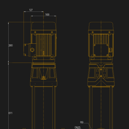
127
168
280
611
R9
DN25