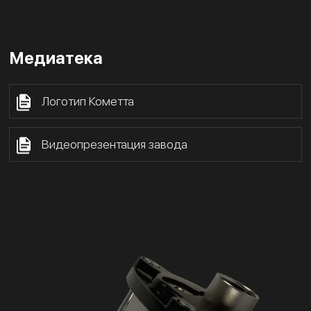
Медиатека
Логотип Кометта
Видеопрезентация завода