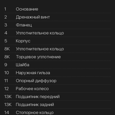
1
Основание
2
Дренажный винт
3
Фланец
4
Уплотнительное кольцо
5
Корпус
8К
Уплотнительное кольцо
8К
Торцевое уплотнение
9
Шайба
10
Наружная гильза
11
Опорный диффузор
12
Рабочее колесо
13К
Подшипник передний
13К
Подшипник задний
14
Стопорное кольцо