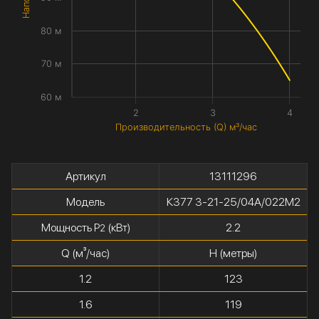
80 м
70 м
60 м
2
3
4
Производительность (Q) м³/час
Артикул
13111296
Модель
К377 3-21-25/04А/022М2
Мощность P
(кВт)
2.2
2
Q (м³/час)
H (метры)
1.2
123
1.6
119