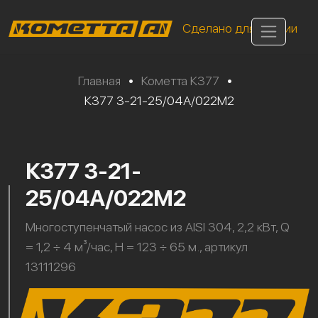
Сделано для России
Главная
•
Кометта К377
•
К377 3-21-25/04А/022М2
К377 3-21-
25/04А/022М2
Многоступенчатый насос из AISI 304, 2,2 кВт, Q
= 1,2 ÷ 4 м³/час, H = 123 ÷ 65 м., артикул
13111296