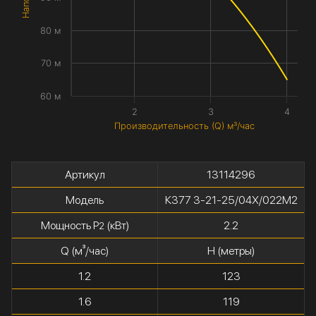
80 м
70 м
60 м
2
3
4
Производительность (Q) м³/час
Артикул
13114296
Модель
К377 3-21-25/04Х/022М2
Мощность P
(кВт)
2.2
2
Q (м³/час)
H (метры)
1.2
123
1.6
119