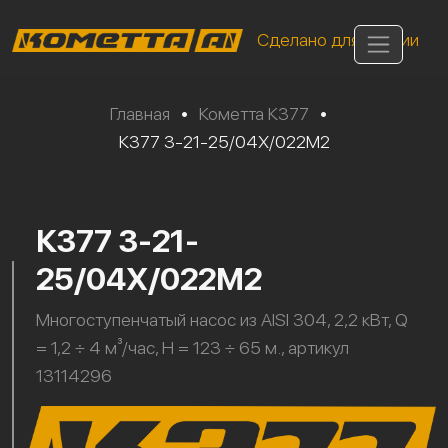
Сделано для России
Главная
•
Кометта К377
•
К377 3-21-25/04Х/022М2
К377 3-21-
25/04Х/022М2
Многоступенчатый насос из AISI 304, 2,2 кВт, Q
= 1,2 ÷ 4 м³/час, H = 123 ÷ 65 м., артикул
13114296