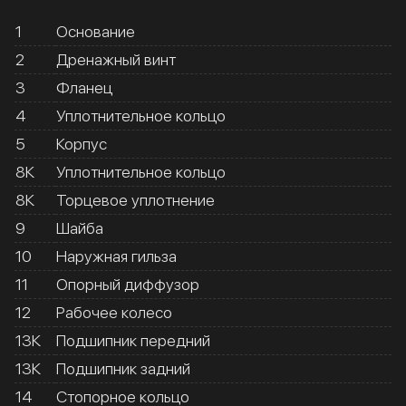
1
Основание
2
Дренажный винт
3
Фланец
4
Уплотнительное кольцо
5
Корпус
8К
Уплотнительное кольцо
8К
Торцевое уплотнение
9
Шайба
10
Наружная гильза
11
Опорный диффузор
12
Рабочее колесо
13К
Подшипник передний
13К
Подшипник задний
14
Стопорное кольцо