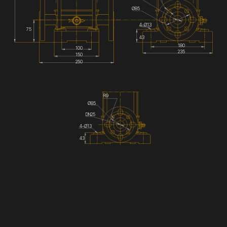
Ø85
4-Ø13
75
43
180
100
235
150
250
R9
Ø85
DN25
4-Ø13
43