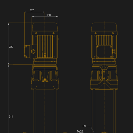
127
168
280
611
R9
DN25