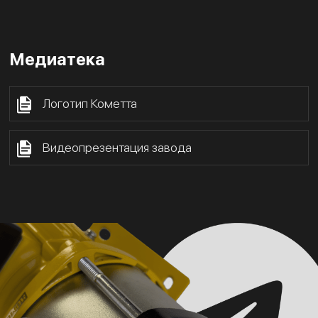
Медиатека
Логотип Кометта
Видеопрезентация завода