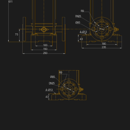
611
R9
DN25
Ø85
4-Ø13
75
43
180
100
235
150
250
R9
Ø85
DN25
4-Ø13
43