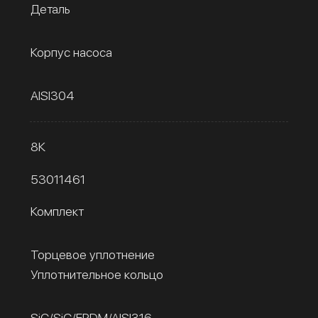
Деталь
Корпус насоса
AISI304
8К
53011461
Комплект
Торцевое уплотнение
Уплотнительное кольцо
SiC/SiC/EPDM/AISI316