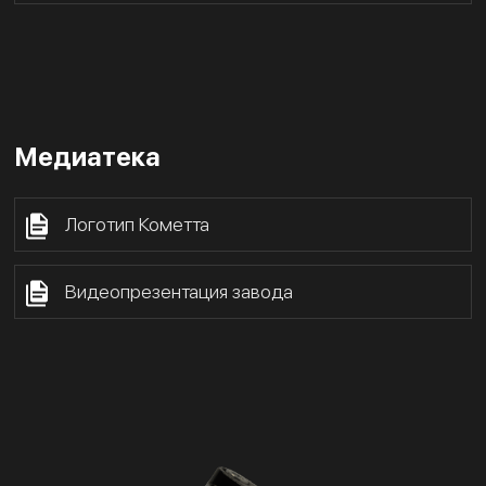
Медиатека
Логотип Кометта
Видеопрезентация завода