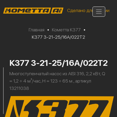
Сделано для России
Главная
•
Кометта К377
•
К377 3-21-25/16А/022Т2
К377 3-21-25/16А/022Т2
Многоступенчатый насос из AISI 316, 2,2 кВт, Q
= 1,2 ÷ 4 м³/час, H = 123 ÷ 65 м., артикул
13211038