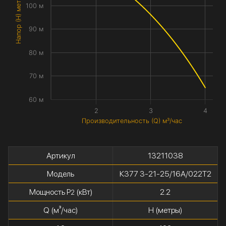
Напор (H) метры
100 м
90 м
80 м
70 м
60 м
2
3
4
Производительность (Q) м³/час
Артикул
13211038
Модель
К377 3-21-25/16А/022Т2
Мощность P
(кВт)
2.2
2
Q (м³/час)
H (метры)