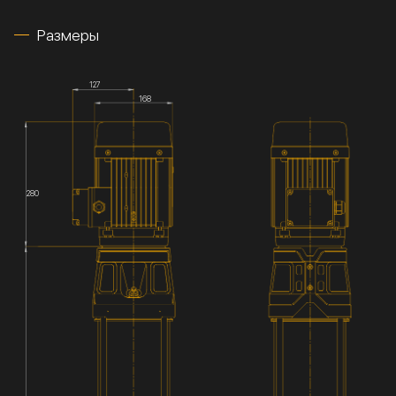
Размеры
127
168
280