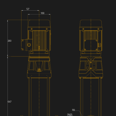
127
168
280
647
R9
DN25