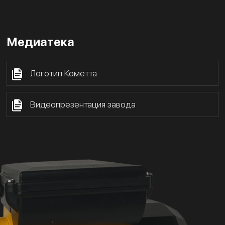
Медиатека
Логотип Кометта
Видеопрезентация завода