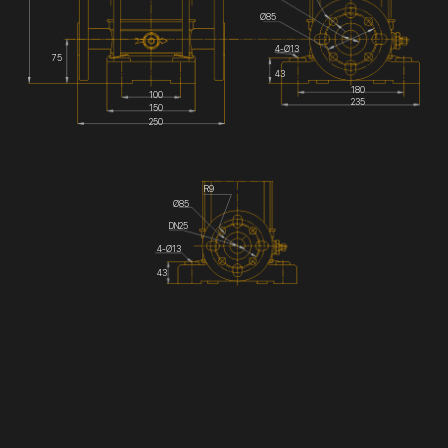
Ø85
4-Ø13
75
43
180
100
235
150
250
R9
Ø85
DN25
4-Ø13
43