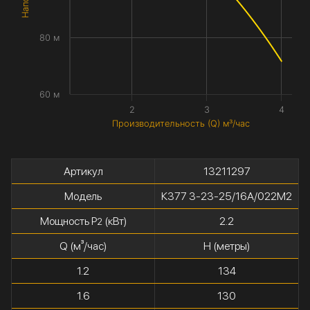
80 м
60 м
2
3
4
Производительность (Q) м³/час
Артикул
13211297
Модель
К377 3-23-25/16А/022М2
Мощность P
(кВт)
2.2
2
Q (м³/час)
H (метры)
1.2
134
1.6
130