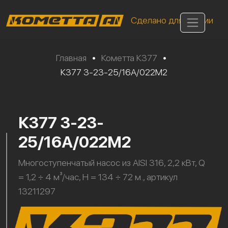
Сделано для России
Главная
•
Кометта К377
•
К377 3-23-25/16А/022М2
К377 3-23-
25/16А/022М2
Многоступенчатый насос из AISI 316, 2,2 кВт, Q
= 1,2 ÷ 4 м³/час, H = 134 ÷ 72 м., артикул
13211297