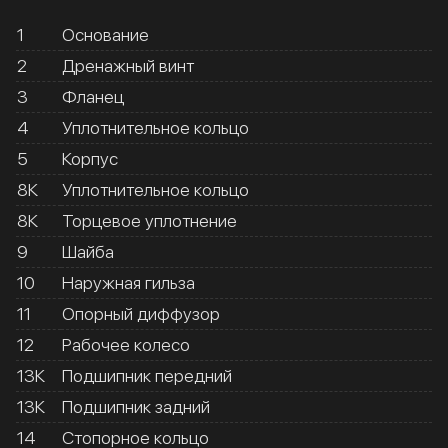
1
Основание
2
Дренажный винт
3
Фланец
4
Уплотнительное кольцо
5
Корпус
8К
Уплотнительное кольцо
8К
Торцевое уплотнение
9
Шайба
10
Наружная гильза
11
Опорный диффузор
12
Рабочее колесо
13К
Подшипник передний
13К
Подшипник задний
14
Стопорное кольцо