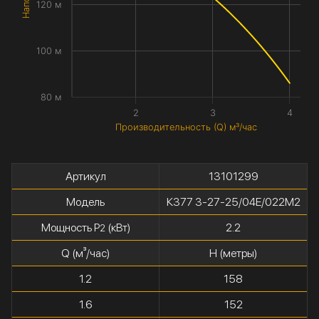
120 м
100 м
80 м
2
3
4
Производительность (Q) м³/час
Артикул
13101299
Модель
К377 3-27-25/04Е/022М2
Мощность P
(кВт)
2.2
2
Q (м³/час)
H (метры)
1.2
158
1.6
152