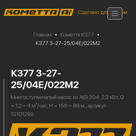
Сделано для России
Главная
•
Кометта К377
•
К377 3-27-25/04Е/022М2
К377 3-27-
25/04Е/022М2
Многоступенчатый насос из AISI 304, 2,2 кВт, Q
= 1,2 ÷ 4 м³/час, H = 158 ÷ 86 м., артикул
13101299