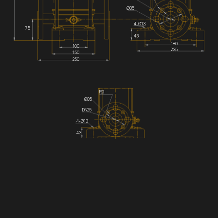
Ø85
4-Ø13
75
43
180
100
235
150
250
R9
Ø85
DN25
4-Ø13
43