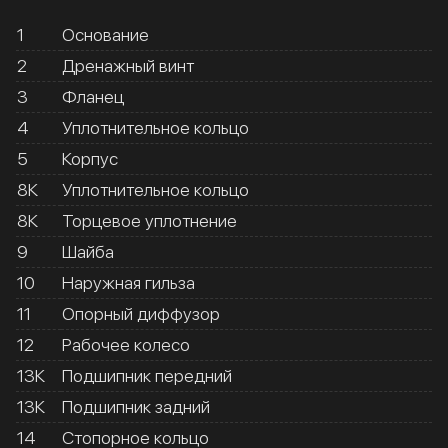
1
Основание
2
Дренажный винт
3
Фланец
4
Уплотнительное кольцо
5
Корпус
8К
Уплотнительное кольцо
8К
Торцевое уплотнение
9
Шайба
10
Наружная гильза
11
Опорный диффузор
12
Рабочее колесо
13К
Подшипник передний
13К
Подшипник задний
14
Стопорное кольцо