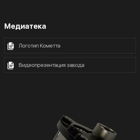
Медиатека
Логотип Кометта
Видеопрезентация завода