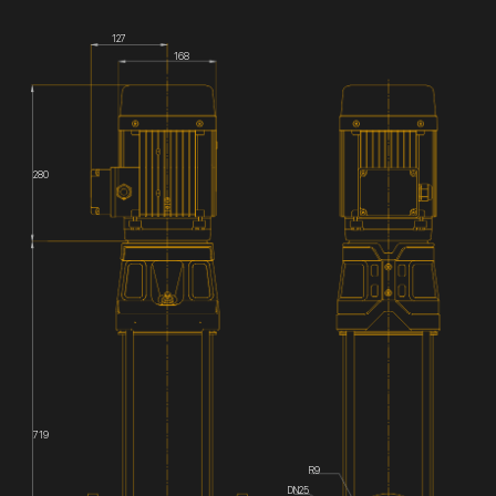
127
168
280
719
R9
DN25