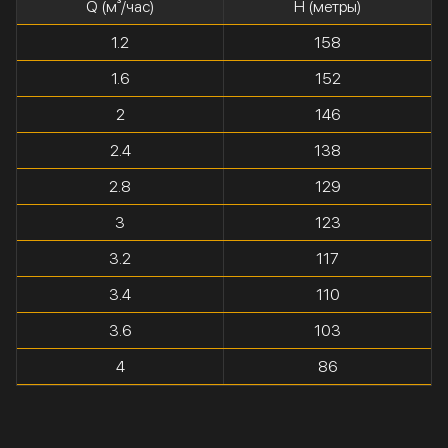
Q (м³/час)
H (метры)
1.2
158
1.6
152
2
146
2.4
138
2.8
129
3
123
3.2
117
3.4
110
3.6
103
4
86