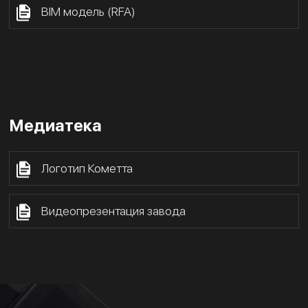
BIM модель (RFA)
Медиатека
Логотип Кометта
Видеопрезентация завода