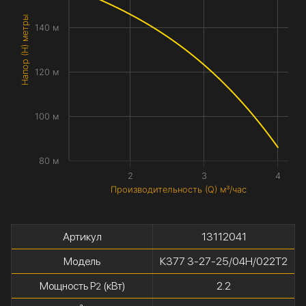
Напор (H) метры
140 м
120 м
100 м
80 м
2
3
4
Производительность (Q) м³/час
Артикул
13112041
Модель
К377 3-27-25/04Н/022Т2
Мощность P
(кВт)
2.2
2