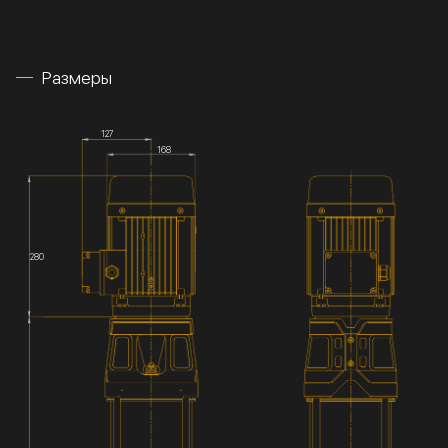
Размеры
127
168
280