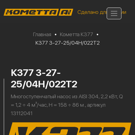
Сделано для России
Главная
•
Кометта К377
•
К377 3-27-25/04Н/022Т2
К377 3-27-
25/04Н/022Т2
Многоступенчатый насос из AISI 304, 2,2 кВт, Q
= 1,2 ÷ 4 м³/час, H = 158 ÷ 86 м., артикул
13112041