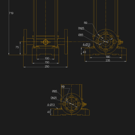
719
R9
DN25
Ø85
4-Ø13
75
43
180
100
235
150
250
R9
Ø85
DN25
4-Ø13
43