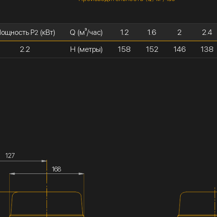
ощность P
(кВт)
Q (м³/час)
1.2
1.6
2
2.4
2
2.2
H (метры)
158
152
146
138
127
168