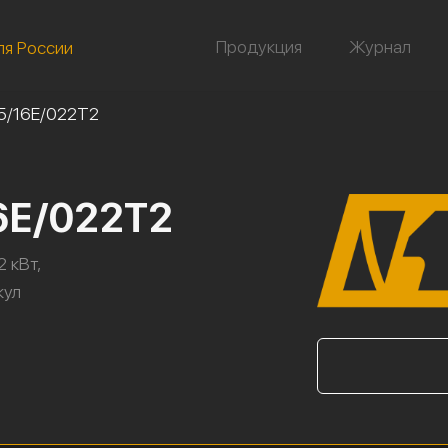
Продукция
Журнал
ля России
5/16Е/022Т2
6Е/022Т2
2 кВт,
кул