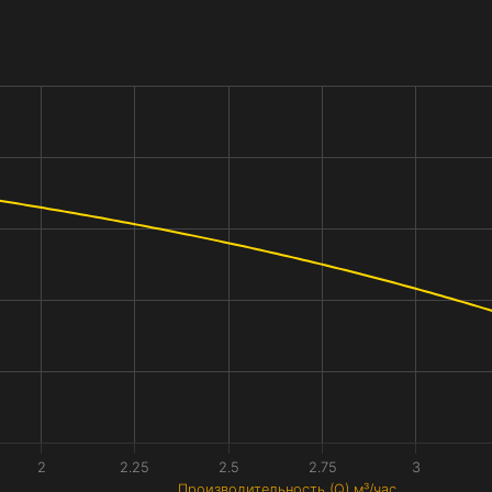
2
2.25
2.5
2.75
3
Производительность (Q) м³/час