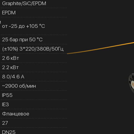
Graphite/SiC/EPDM
EPDM
и
от -25 до +105 °C
25 бар при 50 °C
(±10%) 3*220/380В/50Гц
2.6 кВт
2.2 кВт
8.0/4.6 A
~2900 об/мин
IP55
IE3
Фланцевое
27
DN25