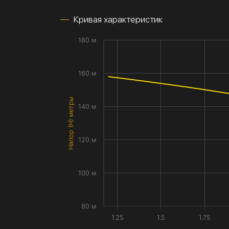
Кривая характеристик
180 м
160 м
Напор (H) метры
140 м
120 м
100 м
80 м
1.25
1.5
1.75