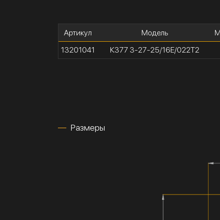
Артикул
Модель
М
13201041
К377 3-27-25/16Е/022Т2
Размеры