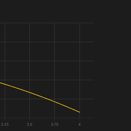
3.25
3.5
3.75
4