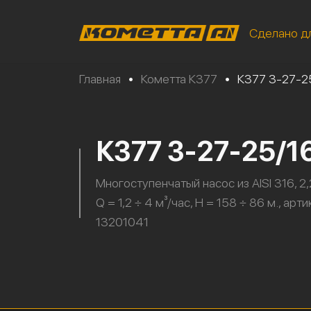
Сделано д
Главная
•
Кометта К377
•
К377 3-27-2
К377 3-27-25/1
Многоступенчатый насос из AISI 316, 2,
Q = 1,2 ÷ 4 м³/час, H = 158 ÷ 86 м., арти
13201041