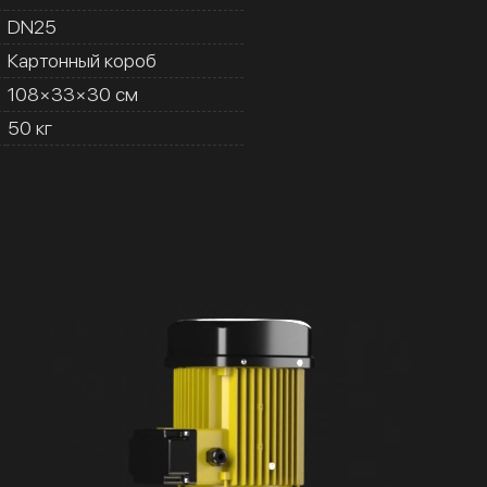
DN25
Картонный короб
108×33×30 см
50 кг