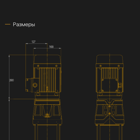
Размеры
127
168
280