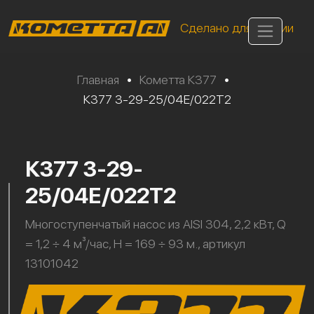
Сделано для России
Главная
•
Кометта К377
•
К377 3-29-25/04Е/022Т2
К377 3-29-
25/04Е/022Т2
Многоступенчатый насос из AISI 304, 2,2 кВт, Q
= 1,2 ÷ 4 м³/час, H = 169 ÷ 93 м., артикул
13101042