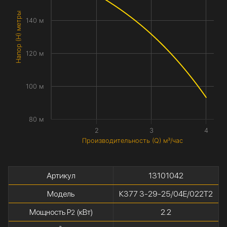
Напор (H) метры
140 м
120 м
100 м
80 м
2
3
4
Производительность (Q) м³/час
Артикул
13101042
Модель
К377 3-29-25/04Е/022Т2
Мощность P
(кВт)
2.2
2