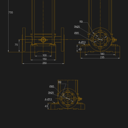
755
R9
DN25
Ø85
4-Ø13
75
43
180
100
235
150
250
R9
Ø85
DN25
4-Ø13
43