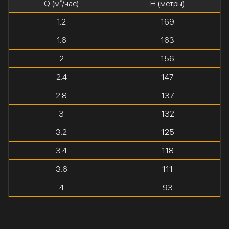
Q (м³/час)
H (метры)
1.2
169
1.6
163
2
156
2.4
147
2.8
137
3
132
3.2
125
3.4
118
3.6
111
4
93