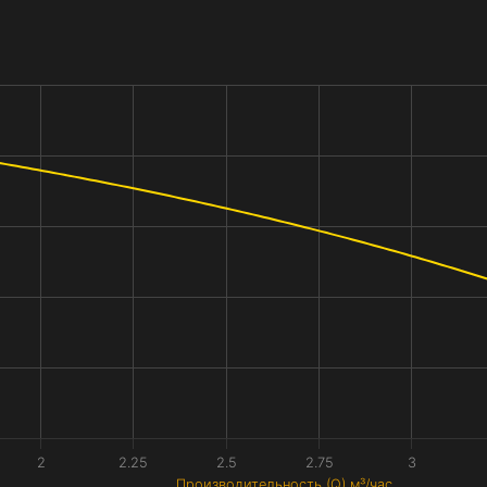
2
2.25
2.5
2.75
3
Производительность (Q) м³/час