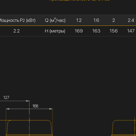
Мощность P
(кВт)
Q (м³/час)
1.2
1.6
2
2.4
2
2.2
H (метры)
169
163
156
147
127
168