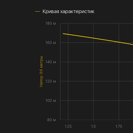
Кривая характеристик
180 м
160 м
Напор (H) метры
140 м
120 м
100 м
80 м
1.25
1.5
1.75