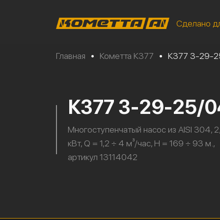
Сделано д
Главная
•
Кометта К377
•
К377 3-29-
К377 3-29-25/
Многоступенчатый насос из AISI 304, 2
кВт, Q = 1,2 ÷ 4 м³/час, H = 169 ÷ 93 м.,
артикул 13114042