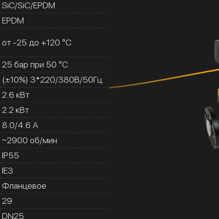
SiC/SiC/EPDM
EPDM
от -25 до +120 °C
25 бар при 50 °C
(±10%) 3*220/380В/50Гц
2.6 кВт
2.2 кВт
8.0/4.6 A
~2900 об/мин
IP55
IE3
Фланцевое
29
DN25