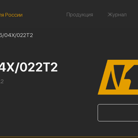
Продукция
Журнал
ля России
25/04Х/022Т2
04Х/022Т2
,2