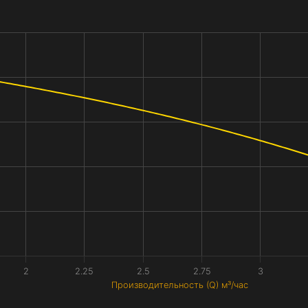
2
2.25
2.5
2.75
3
Производительность (Q) м³/час