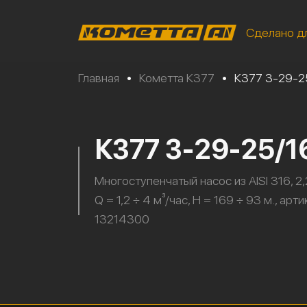
Сделано д
Главная
•
Кометта К377
•
К377 3-29-2
К377 3-29-25/
Многоступенчатый насос из AISI 316, 2,
Q = 1,2 ÷ 4 м³/час, H = 169 ÷ 93 м., арти
13214300