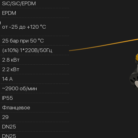
SiC/SiC/EPDM
EPDM
и
от -25 до +120 °C
25 бар при 50 °C
(±10%) 1*220В/50Гц
2.8 кВт
2.2 кВт
14 A
~2900 об/мин
IP55
Фланцевое
29
DN25
DN25