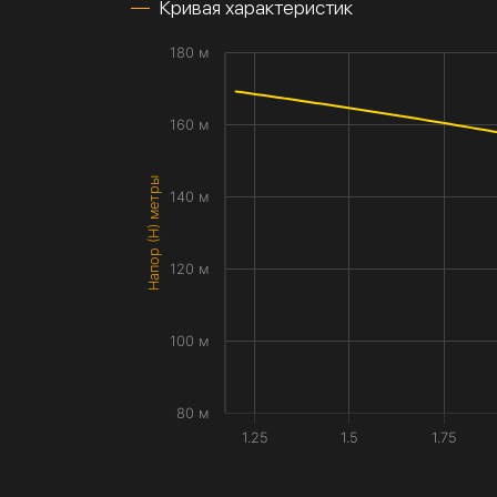
Кривая характеристик
180 м
160 м
Напор (H) метры
140 м
120 м
100 м
80 м
1.25
1.5
1.75