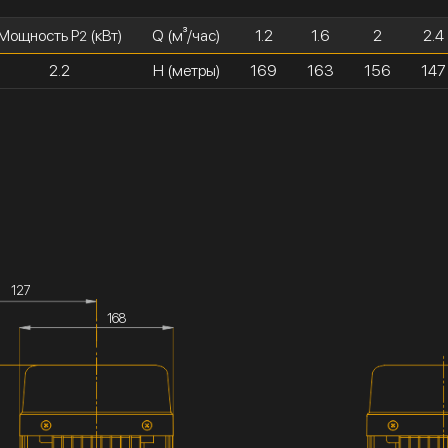
Мощность P
(кВт)
Q (м³/час)
1.2
1.6
2
2.4
2
2.2
H (метры)
169
163
156
147
127
168