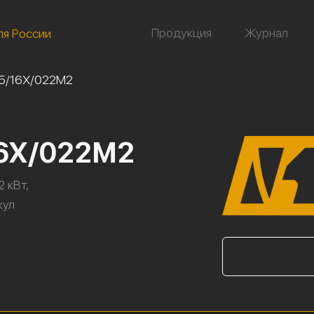
Продукция
Журнал
ля России
5/16Х/022М2
16Х/022М2
2 кВт,
кул